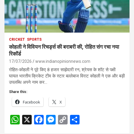
CRICKET
SPORTS
कोहली ने विवियन रिचर्ड्स की बराबरी की, रोहित संग रचा नया
रिकॉर्ड
17/07/2026
www.indianopinionnews.com
रोहित-कोहली ने पूरे किए 8 हजार साझेदारी रन, श्रेयस के शॉट से पक्षी
घायल भारतीय क्रिकेट टीम के स्टार बल्लेबाज विराट कोहली ने एक और बड़ी
उपलब्धि अपने नाम कर…
Share this:
Facebook
X
W
X
F
M
C
S
h
a
es
o
h