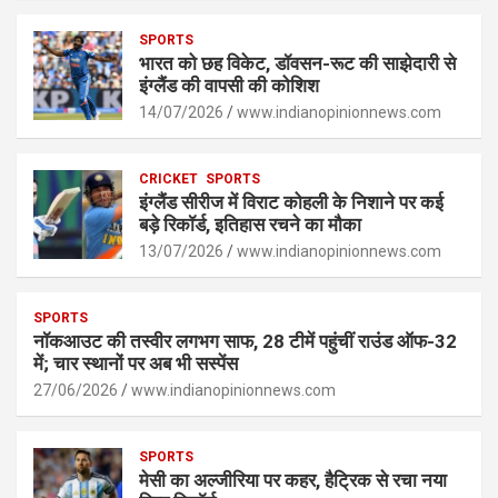
at
ce
se
py
ar
s
SPORTS
b
n
Li
e
भारत को छह विकेट, डॉवसन-रूट की साझेदारी से
A
o
g
n
इंग्लैंड की वापसी की कोशिश
p
14/07/2026
o
er
www.indianopinionnews.com
k
p
k
CRICKET
SPORTS
इंग्लैंड सीरीज में विराट कोहली के निशाने पर कई
बड़े रिकॉर्ड, इतिहास रचने का मौका
13/07/2026
www.indianopinionnews.com
SPORTS
नॉकआउट की तस्वीर लगभग साफ, 28 टीमें पहुंचीं राउंड ऑफ-32
में; चार स्थानों पर अब भी सस्पेंस
27/06/2026
www.indianopinionnews.com
SPORTS
मेसी का अल्जीरिया पर कहर, हैट्रिक से रचा नया