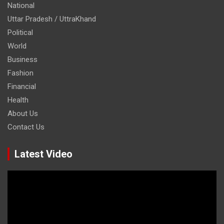
National
Uttar Pradesh / UttraKhand
Political
World
Business
Fashion
Financial
Health
About Us
Contact Us
Latest Video