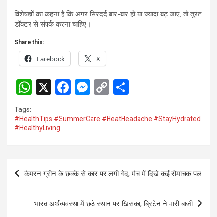
विशेषज्ञों का कहना है कि अगर सिरदर्द बार-बार हो या ज्यादा बढ़ जाए, तो तुरंत
डॉक्टर से संपर्क करना चाहिए।
Share this:
Facebook
X
W
X
F
M
C
S
h
a
es
o
h
Tags:
at
ce
se
py
ar
#HealthTips #SummerCare #HeatHeadache #StayHydrated
#HealthyLiving
s
b
n
Li
e
A
o
g
n
p
o
er
k
Post
कैमरन ग्रीन के छक्के से कार पर लगी गेंद, मैच में दिखे कई रोमांचक पल
p
k
navigation
भारत अर्थव्यवस्था में छठे स्थान पर खिसका, ब्रिटेन ने मारी बाजी