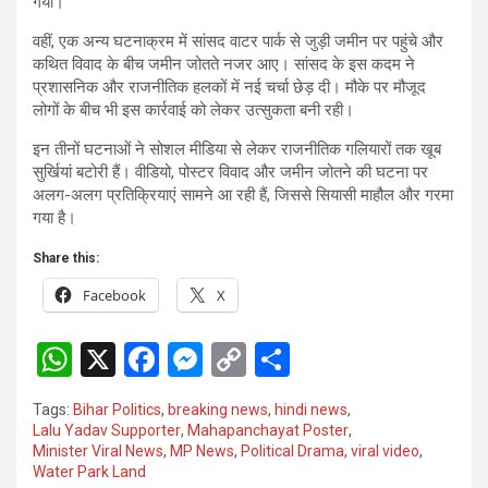
गया।
वहीं, एक अन्य घटनाक्रम में सांसद वाटर पार्क से जुड़ी जमीन पर पहुंचे और
कथित विवाद के बीच जमीन जोतते नजर आए। सांसद के इस कदम ने
प्रशासनिक और राजनीतिक हलकों में नई चर्चा छेड़ दी। मौके पर मौजूद
लोगों के बीच भी इस कार्रवाई को लेकर उत्सुकता बनी रही।
इन तीनों घटनाओं ने सोशल मीडिया से लेकर राजनीतिक गलियारों तक खूब
सुर्खियां बटोरी हैं। वीडियो, पोस्टर विवाद और जमीन जोतने की घटना पर
अलग-अलग प्रतिक्रियाएं सामने आ रही हैं, जिससे सियासी माहौल और गरमा
गया है।
Share this:
Facebook
X
W
X
F
M
C
S
h
a
es
o
h
Tags:
Bihar Politics
,
breaking news
,
hindi news
,
at
ce
se
py
ar
Lalu Yadav Supporter
,
Mahapanchayat Poster
,
Minister Viral News
,
MP News
,
Political Drama
,
viral video
,
s
b
n
Li
e
Water Park Land