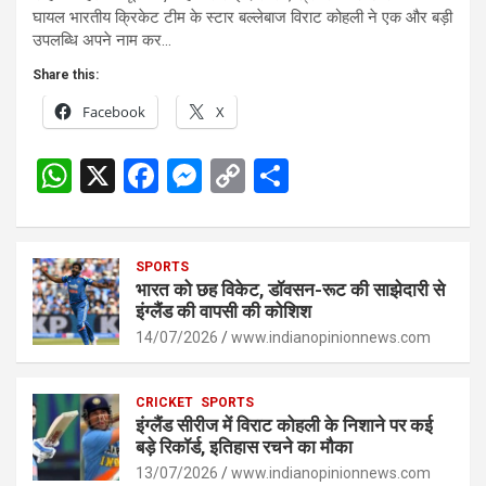
घायल भारतीय क्रिकेट टीम के स्टार बल्लेबाज विराट कोहली ने एक और बड़ी
उपलब्धि अपने नाम कर…
Share this:
Facebook
X
W
X
F
M
C
S
h
a
es
o
h
at
ce
se
py
ar
s
SPORTS
b
n
Li
e
भारत को छह विकेट, डॉवसन-रूट की साझेदारी से
A
o
g
n
इंग्लैंड की वापसी की कोशिश
p
14/07/2026
o
er
www.indianopinionnews.com
k
p
k
CRICKET
SPORTS
इंग्लैंड सीरीज में विराट कोहली के निशाने पर कई
बड़े रिकॉर्ड, इतिहास रचने का मौका
13/07/2026
www.indianopinionnews.com