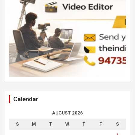
Calendar
AUGUST 2026
S
M
T
W
T
F
S