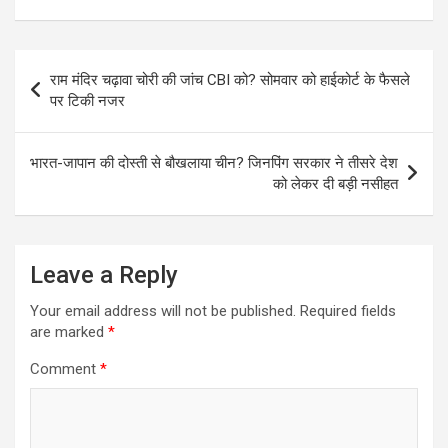
A
o
g
n
p
o
er
k
Post
p
k
राम मंदिर चढ़ावा चोरी की जांच CBI को? सोमवार को हाईकोर्ट के फैसले
navigation
पर टिकी नजर
भारत-जापान की दोस्ती से बौखलाया चीन? जिनपिंग सरकार ने तीसरे देश
को लेकर दी बड़ी नसीहत
Leave a Reply
Your email address will not be published.
Required fields
are marked
*
Comment
*