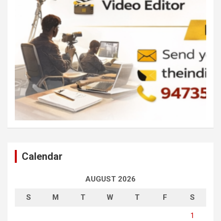
Calendar
AUGUST 2026
S
M
T
W
T
F
S
1