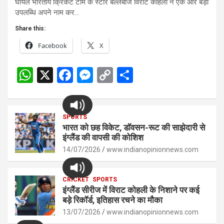
घायल भारतीय क्रिकेट टीम के स्टार बल्लेबाज विराट कोहली ने एक और बड़ी
उपलब्धि अपने नाम कर…
Share this:
Facebook
X
W
X
F
M
C
S
h
a
es
o
h
at
ce
se
py
ar
s
SPORTS
b
n
Li
e
भारत को छह विकेट, डॉवसन-रूट की साझेदारी से
A
o
g
n
इंग्लैंड की वापसी की कोशिश
p
14/07/2026
o
er
www.indianopinionnews.com
k
p
k
CRICKET
SPORTS
इंग्लैंड सीरीज में विराट कोहली के निशाने पर कई
बड़े रिकॉर्ड, इतिहास रचने का मौका
13/07/2026
www.indianopinionnews.com