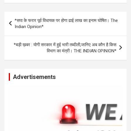
at
ce
se
py
ar
s
b
n
Li
e
Post
*सपा के फरार पूर्व विधायक पर होगा ढाई लाख का इनाम घोषित। The
A
o
g
n
navigation
Indian Opinion*
p
o
er
k
p
k
*बड़ी ख़बर : योगी सरकार में हुई भारी तब्दीली,जानिए अब कौन है किस
विभाग का मंत्री। THE INDIAN OPINION*
Advertisements