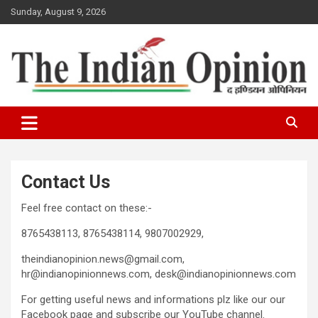
Skip
Sunday, August 9, 2026
to
content
www.indianopinionnews.com
Indian Opinion News
Contact Us
Feel free contact on these:-
8765438113, 8765438114, 9807002929,
theindianopinion.news@gmail.com,
hr@indianopinionnews.com, desk@indianopinionnews.com
For getting useful news and informations plz like our our
Facebook page and subscribe our YouTube channel.