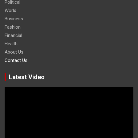
Political
World
Business
Fashion
Financial
Health
About Us
Contact Us
Latest Video