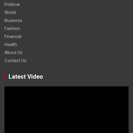
Political
World
Business
Fashion
Financial
Health
About Us
Contact Us
Latest Video