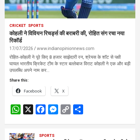
CRICKET
SPORTS
कोहली ने विवियन रिचर्ड्स की बराबरी की, रोहित संग रचा नया
रिकॉर्ड
17/07/2026
www.indianopinionnews.com
रोहित-कोहली ने पूरे किए 8 हजार साझेदारी रन, श्रेयस के शॉट से पक्षी
घायल भारतीय क्रिकेट टीम के स्टार बल्लेबाज विराट कोहली ने एक और बड़ी
उपलब्धि अपने नाम कर…
Share this:
Facebook
X
W
X
F
M
C
S
h
a
es
o
h
at
ce
se
py
ar
s
SPORTS
b
n
Li
e