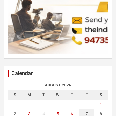
Calendar
AUGUST 2026
S
M
T
W
T
F
S
1
2
3
4
5
6
7
8