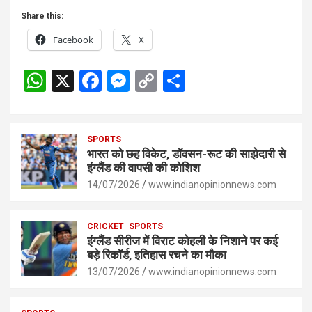
Share this:
Facebook
X
W
X
F
M
C
S
h
a
es
o
h
at
ce
se
py
ar
s
SPORTS
b
n
Li
e
भारत को छह विकेट, डॉवसन-रूट की साझेदारी से
A
o
g
n
इंग्लैंड की वापसी की कोशिश
p
14/07/2026
o
er
www.indianopinionnews.com
k
p
k
CRICKET
SPORTS
इंग्लैंड सीरीज में विराट कोहली के निशाने पर कई
बड़े रिकॉर्ड, इतिहास रचने का मौका
13/07/2026
www.indianopinionnews.com