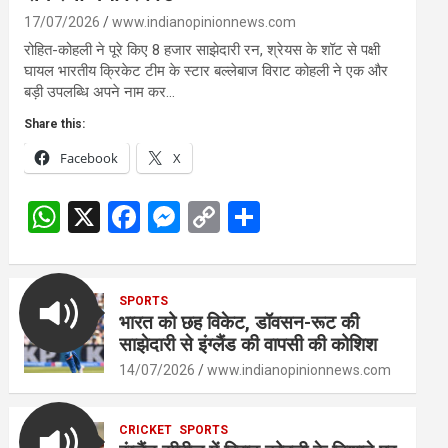
17/07/2026
www.indianopinionnews.com
रोहित-कोहली ने पूरे किए 8 हजार साझेदारी रन, श्रेयस के शॉट से पक्षी
घायल भारतीय क्रिकेट टीम के स्टार बल्लेबाज विराट कोहली ने एक और
बड़ी उपलब्धि अपने नाम कर…
Share this:
Facebook
X
W
X
F
M
C
S
h
a
es
o
h
at
ce
se
py
ar
s
SPORTS
b
n
Li
e
भारत को छह विकेट, डॉवसन-रूट की
A
o
g
n
साझेदारी से इंग्लैंड की वापसी की कोशिश
p
o
er
k
14/07/2026
www.indianopinionnews.com
p
k
CRICKET
SPORTS