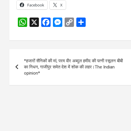
Facebook
X
W
X
F
M
C
S
h
a
es
o
h
at
ce
se
py
ar
s
b
n
Li
e
Post
A
o
g
n
*हजारों सैनिकों की मां, परम वीर अब्दुल हमीद की पत्नी रसूलन बीबी
navigation
p
o
er
k
का निधन, गाजीपुर समेत देश में शोक की लहर।The Indian
opinion*
p
k