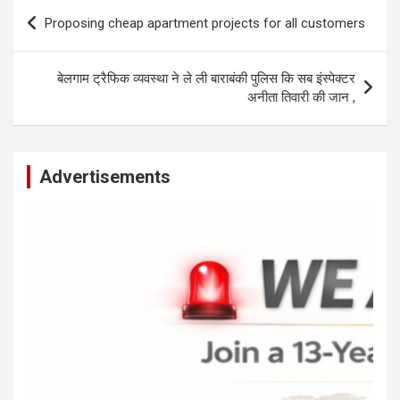
s
b
n
Li
e
Post
Proposing cheap apartment projects for all customers
A
o
g
n
navigation
p
o
er
k
बेलगाम ट्रैफिक व्यवस्था ने ले ली बाराबंकी पुलिस कि सब इंस्पेक्टर
p
k
अनीता तिवारी की जान ,
Advertisements