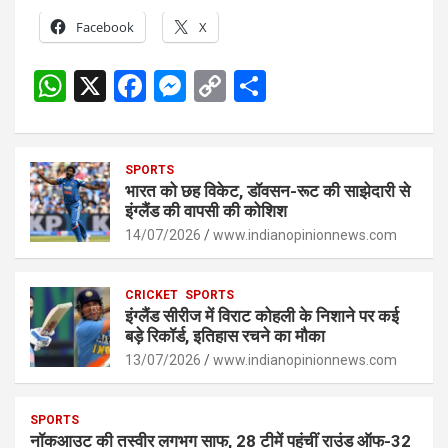
Facebook
X
W
X
F
M
C
S
h
a
es
o
h
at
ce
se
py
ar
s
SPORTS
b
n
Li
e
भारत को छह विकेट, डॉवसन-रूट की साझेदारी से
A
o
g
n
इंग्लैंड की वापसी की कोशिश
p
14/07/2026
o
er
www.indianopinionnews.com
k
p
k
CRICKET
SPORTS
इंग्लैंड सीरीज में विराट कोहली के निशाने पर कई
बड़े रिकॉर्ड, इतिहास रचने का मौका
13/07/2026
www.indianopinionnews.com
SPORTS
नॉकआउट की तस्वीर लगभग साफ, 28 टीमें पहुंचीं राउंड ऑफ-32