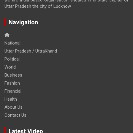
we are India based organisation situated in in state capital of
Uttar Pradesh the city of Lucknow
Navigation
National
Uttar Pradesh / UttraKhand
Political
World
Business
Fashion
Financial
Health
About Us
Contact Us
Latest Video