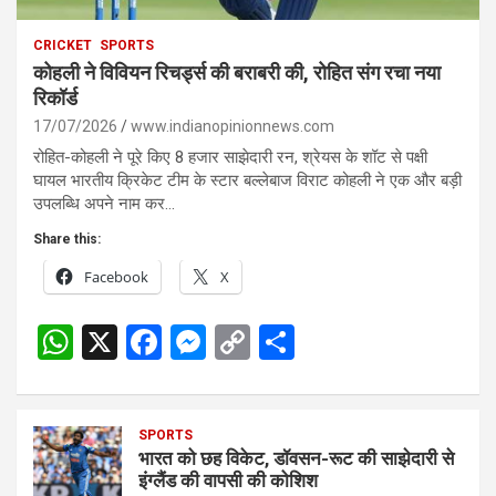
CRICKET
SPORTS
कोहली ने विवियन रिचर्ड्स की बराबरी की, रोहित संग रचा नया
रिकॉर्ड
17/07/2026
www.indianopinionnews.com
रोहित-कोहली ने पूरे किए 8 हजार साझेदारी रन, श्रेयस के शॉट से पक्षी
घायल भारतीय क्रिकेट टीम के स्टार बल्लेबाज विराट कोहली ने एक और बड़ी
उपलब्धि अपने नाम कर…
Share this:
Facebook
X
W
X
F
M
C
S
h
a
es
o
h
at
ce
se
py
ar
s
SPORTS
b
n
Li
e
भारत को छह विकेट, डॉवसन-रूट की साझेदारी से
A
o
g
n
इंग्लैंड की वापसी की कोशिश