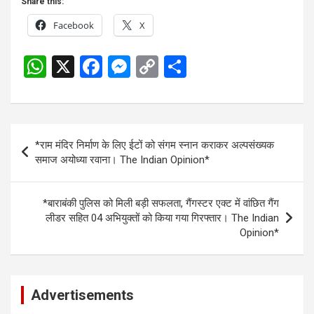
Share this:
Facebook
X
W
X
F
M
C
S
h
a
es
o
h
at
ce
se
py
ar
s
b
n
Li
e
Post
*राम मंदिर निर्माण के लिए ईटों को संगम स्नान कराकर अल्पसंख्यक
A
o
g
n
navigation
समाज अयोध्या रवाना। The Indian Opinion*
p
o
er
k
p
k
*बाराबंकी पुलिस को मिली बड़ी सफलता, गैंगस्टर एक्ट में वांछित गैंग
लीडर सहित 04 अभियुक्तों को किया गया गिरफ्तार। The Indian
Opinion*
Advertisements