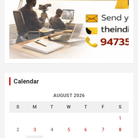
Calendar
AUGUST 2026
S
M
T
W
T
F
S
1
2
3
4
5
6
7
8