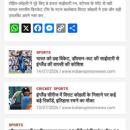
रोहित-कोहली ने पूरे किए 8 हजार साझेदारी रन, श्रेयस के शॉट से पक्षी
घायल भारतीय क्रिकेट टीम के स्टार बल्लेबाज विराट कोहली ने एक और बड़ी
उपलब्धि अपने नाम कर…
W
X
F
M
C
S
h
a
es
o
h
at
ce
se
py
ar
s
SPORTS
b
n
Li
e
भारत को छह विकेट, डॉवसन-रूट की साझेदारी से
A
o
g
n
इंग्लैंड की वापसी की कोशिश
p
14/07/2026
o
er
www.indianopinionnews.com
k
p
k
CRICKET
SPORTS
इंग्लैंड सीरीज में विराट कोहली के निशाने पर कई
बड़े रिकॉर्ड, इतिहास रचने का मौका
13/07/2026
www.indianopinionnews.com
SPORTS