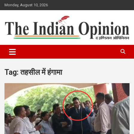
Skip
Monday, August 10, 2026
to
content
www.indianopinionnews.com
Indian Opinion News
Tag:
तहसील में हंगामा