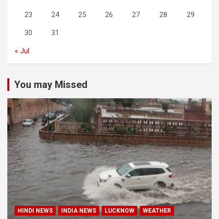
23
24
25
26
27
28
29
30
31
« Jul
You may Missed
HINDI NEWS
INDIA NEWS
LUCKNOW
WEATHER