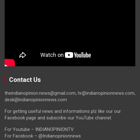
Contact Us
theindianopinion.news@gmail.com, hr@indianopinionnews.com,
desk@indianopinionnews.com
For getting useful news and informations plz like our our
Facebook page and subscribe our YouTube channel.
For Youtube – INDIANOPINIONTV
For Facebook – @Indianopinionnews