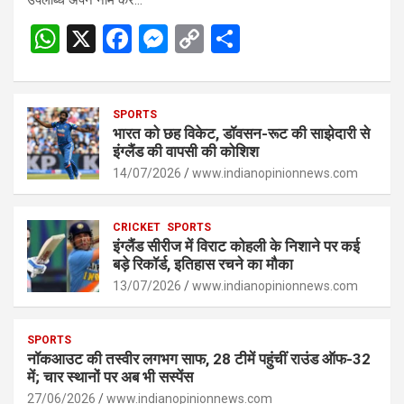
W
X
F
M
C
S
h
a
es
o
h
at
ce
se
py
ar
s
SPORTS
b
n
Li
e
भारत को छह विकेट, डॉवसन-रूट की साझेदारी से
A
o
g
n
इंग्लैंड की वापसी की कोशिश
p
14/07/2026
o
er
www.indianopinionnews.com
k
p
k
CRICKET
SPORTS
इंग्लैंड सीरीज में विराट कोहली के निशाने पर कई
बड़े रिकॉर्ड, इतिहास रचने का मौका
13/07/2026
www.indianopinionnews.com
SPORTS
नॉकआउट की तस्वीर लगभग साफ, 28 टीमें पहुंचीं राउंड ऑफ-32
में; चार स्थानों पर अब भी सस्पेंस
27/06/2026
www.indianopinionnews.com