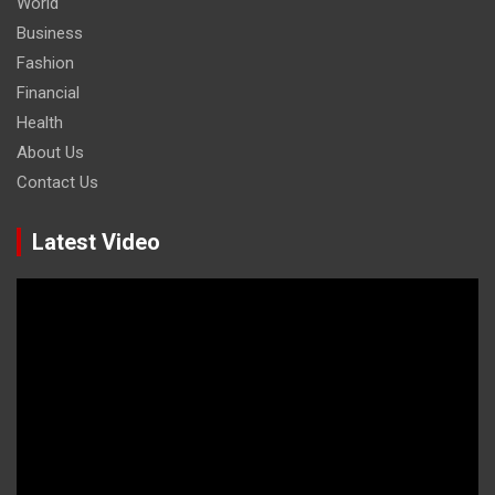
World
Business
Fashion
Financial
Health
About Us
Contact Us
Latest Video