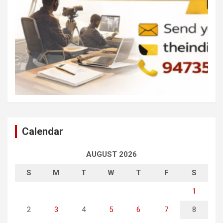
Calendar
AUGUST 2026
S
M
T
W
T
F
S
1
2
3
4
5
6
7
8