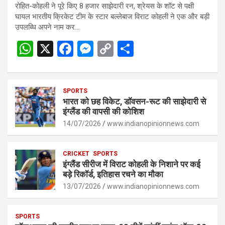
रोहित-कोहली ने पूरे किए 8 हजार साझेदारी रन, श्रेयस के शॉट से पक्षी
घायल भारतीय क्रिकेट टीम के स्टार बल्लेबाज विराट कोहली ने एक और बड़ी
उपलब्धि अपने नाम कर…
W
X
F
M
C
S
h
a
es
o
h
at
ce
se
py
ar
s
SPORTS
b
n
Li
e
भारत को छह विकेट, डॉवसन-रूट की साझेदारी से
A
o
g
n
इंग्लैंड की वापसी की कोशिश
p
14/07/2026
o
er
www.indianopinionnews.com
k
p
k
CRICKET
SPORTS
इंग्लैंड सीरीज में विराट कोहली के निशाने पर कई
बड़े रिकॉर्ड, इतिहास रचने का मौका
13/07/2026
www.indianopinionnews.com
SPORTS