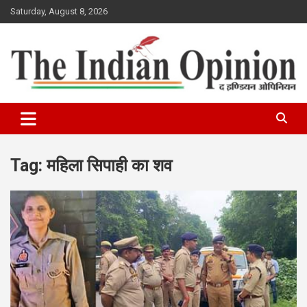
Skip
Saturday, August 8, 2026
to
content
www.indianopinionnews.com
Indian Opinion News
Tag:
महिला सिपाही का शव