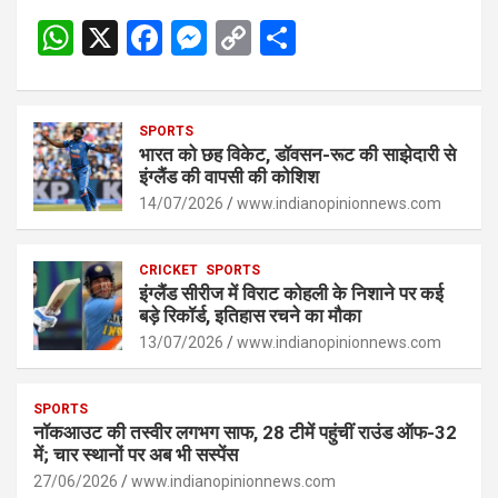
W
X
F
M
C
S
h
a
es
o
h
at
ce
se
py
ar
s
SPORTS
b
n
Li
e
भारत को छह विकेट, डॉवसन-रूट की साझेदारी से
A
o
g
n
इंग्लैंड की वापसी की कोशिश
p
14/07/2026
o
er
www.indianopinionnews.com
k
p
k
CRICKET
SPORTS
इंग्लैंड सीरीज में विराट कोहली के निशाने पर कई
बड़े रिकॉर्ड, इतिहास रचने का मौका
13/07/2026
www.indianopinionnews.com
SPORTS
नॉकआउट की तस्वीर लगभग साफ, 28 टीमें पहुंचीं राउंड ऑफ-32
में; चार स्थानों पर अब भी सस्पेंस
27/06/2026
www.indianopinionnews.com