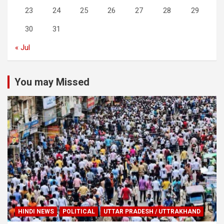
23
24
25
26
27
28
29
30
31
« Jul
You may Missed
HINDI NEWS
POLITICAL
UTTAR PRADESH / UTTRAKHAND