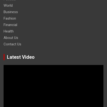
World
Business
Fashion
Financial
Health
About Us
Contact Us
Latest Video