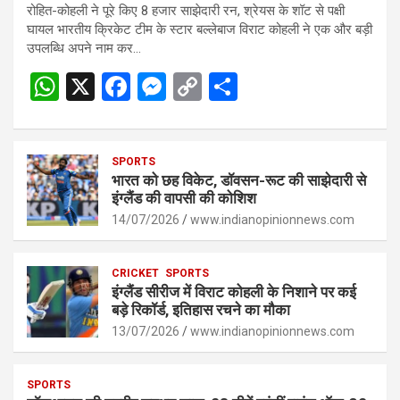
रोहित-कोहली ने पूरे किए 8 हजार साझेदारी रन, श्रेयस के शॉट से पक्षी
घायल भारतीय क्रिकेट टीम के स्टार बल्लेबाज विराट कोहली ने एक और बड़ी
उपलब्धि अपने नाम कर…
W
X
F
M
C
S
h
a
es
o
h
at
ce
se
py
ar
s
SPORTS
b
n
Li
e
भारत को छह विकेट, डॉवसन-रूट की साझेदारी से
A
o
g
n
इंग्लैंड की वापसी की कोशिश
p
14/07/2026
o
er
www.indianopinionnews.com
k
p
k
CRICKET
SPORTS
इंग्लैंड सीरीज में विराट कोहली के निशाने पर कई
बड़े रिकॉर्ड, इतिहास रचने का मौका
13/07/2026
www.indianopinionnews.com
SPORTS