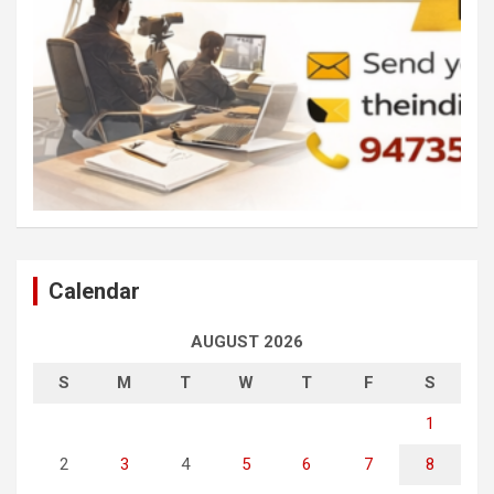
Calendar
AUGUST 2026
S
M
T
W
T
F
S
1
2
3
4
5
6
7
8