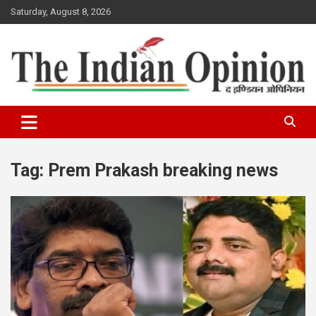
Skip
Saturday, August 8, 2026
to
content
www.indianopinionnews.com
Indian Opinion News
Tag:
Prem Prakash breaking news