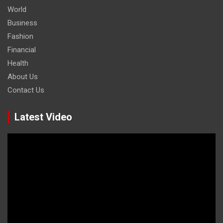
World
Business
Fashion
Financial
Health
About Us
Contact Us
Latest Video