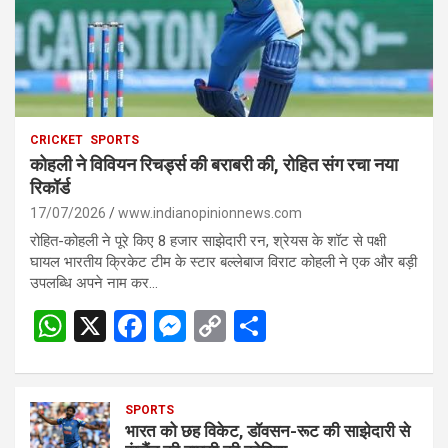
CRICKET
SPORTS
कोहली ने विवियन रिचर्ड्स की बराबरी की, रोहित संग रचा नया
रिकॉर्ड
17/07/2026
www.indianopinionnews.com
रोहित-कोहली ने पूरे किए 8 हजार साझेदारी रन, श्रेयस के शॉट से पक्षी
घायल भारतीय क्रिकेट टीम के स्टार बल्लेबाज विराट कोहली ने एक और बड़ी
उपलब्धि अपने नाम कर…
W
X
F
M
C
S
h
a
es
o
h
at
ce
se
py
ar
s
SPORTS
b
n
Li
e
भारत को छह विकेट, डॉवसन-रूट की साझेदारी से