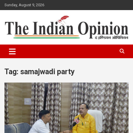
Skip
Sunday, August 9, 2026
to
content
www.indianopinionnews.com
Indian Opinion News
Tag:
samajwadi party