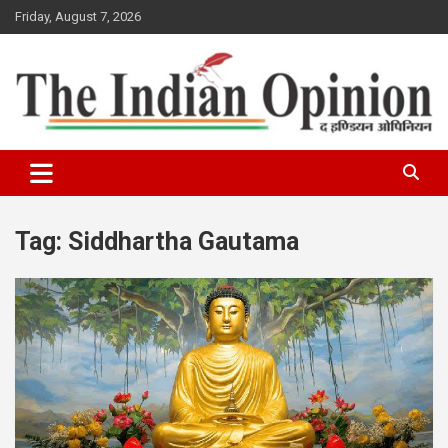
Skip
Friday, August 7, 2026
to
content
www.indianopinionnews.com
Indian Opinion News
Tag:
Siddhartha Gautama