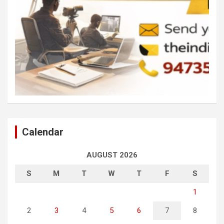
Calendar
AUGUST 2026
S
M
T
W
T
F
S
1
2
3
4
5
6
7
8