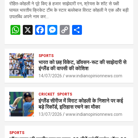
रोहित-कोहली ने पूरे किए 8 हजार साझेदारी रन, श्रेयस के शॉट से पक्षी
घायल भारतीय क्रिकेट टीम के स्टार बल्लेबाज विराट कोहली ने एक और बड़ी
उपलब्धि अपने नाम कर…
W
X
F
M
C
S
h
a
es
o
h
at
ce
se
py
ar
s
SPORTS
b
n
Li
e
भारत को छह विकेट, डॉवसन-रूट की साझेदारी से
A
o
g
n
इंग्लैंड की वापसी की कोशिश
p
14/07/2026
o
er
www.indianopinionnews.com
k
p
k
CRICKET
SPORTS
इंग्लैंड सीरीज में विराट कोहली के निशाने पर कई
बड़े रिकॉर्ड, इतिहास रचने का मौका
13/07/2026
www.indianopinionnews.com
SPORTS