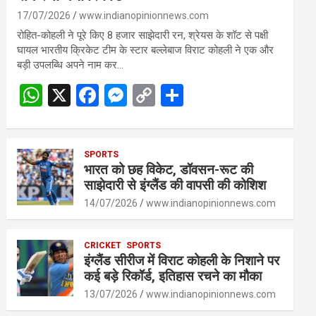
17/07/2026
www.indianopinionnews.com
रोहित-कोहली ने पूरे किए 8 हजार साझेदारी रन, श्रेयस के शॉट से पक्षी
घायल भारतीय क्रिकेट टीम के स्टार बल्लेबाज विराट कोहली ने एक और
बड़ी उपलब्धि अपने नाम कर…
W
X
F
M
C
S
h
a
es
o
h
at
ce
se
py
ar
s
SPORTS
b
n
Li
e
भारत को छह विकेट, डॉवसन-रूट की
A
o
g
n
साझेदारी से इंग्लैंड की वापसी की कोशिश
p
o
er
k
14/07/2026
www.indianopinionnews.com
p
k
CRICKET
SPORTS
इंग्लैंड सीरीज में विराट कोहली के निशाने पर
कई बड़े रिकॉर्ड, इतिहास रचने का मौका
13/07/2026
www.indianopinionnews.com