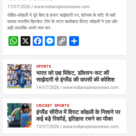
17/07/2026
www.indianopinionnews.com
रोहित-कोहली ने पूरे किए 8 हजार साझेदारी रन, श्रेयस के शॉट से पक्षी
घायल भारतीय क्रिकेट टीम के स्टार बल्लेबाज विराट कोहली ने एक और
बड़ी उपलब्धि अपने नाम कर…
W
X
F
M
C
S
h
a
es
o
h
at
ce
se
py
ar
s
SPORTS
b
n
Li
e
भारत को छह विकेट, डॉवसन-रूट की
A
o
g
n
साझेदारी से इंग्लैंड की वापसी की कोशिश
p
o
er
k
14/07/2026
www.indianopinionnews.com
p
k
CRICKET
SPORTS
इंग्लैंड सीरीज में विराट कोहली के निशाने पर
कई बड़े रिकॉर्ड, इतिहास रचने का मौका
13/07/2026
www.indianopinionnews.com