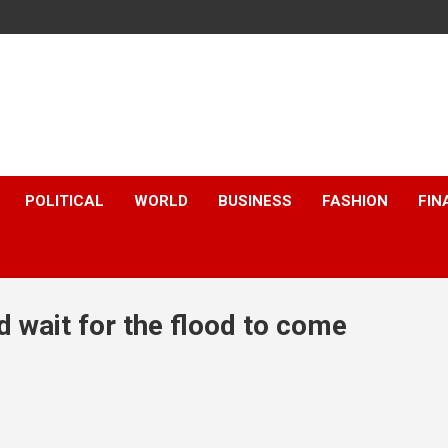
POLITICAL
WORLD
BUSINESS
FASHION
FIN
 wait for the flood to come