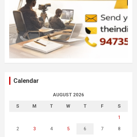
Calendar
AUGUST 2026
S
M
T
W
T
F
S
1
2
3
4
5
6
7
8