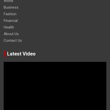
World
Business
Fashion
Financial
Health
About Us
Contact Us
Latest Video