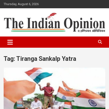
Skip
Thursday, August 6, 2026
to
content
www.indianopinionnews.com
Indian Opinion News
Tag:
Tiranga Sankalp Yatra