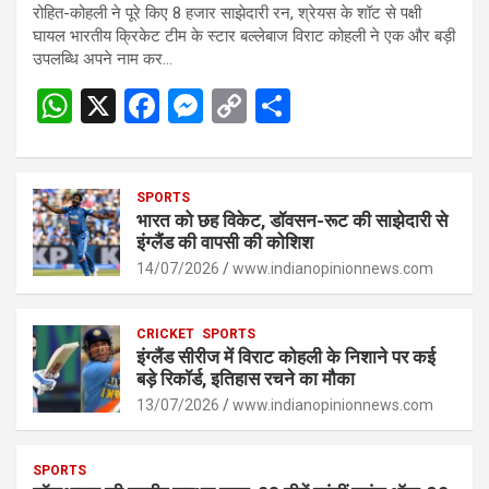
रोहित-कोहली ने पूरे किए 8 हजार साझेदारी रन, श्रेयस के शॉट से पक्षी
घायल भारतीय क्रिकेट टीम के स्टार बल्लेबाज विराट कोहली ने एक और बड़ी
उपलब्धि अपने नाम कर…
W
X
F
M
C
S
h
a
es
o
h
at
ce
se
py
ar
s
SPORTS
b
n
Li
e
भारत को छह विकेट, डॉवसन-रूट की साझेदारी से
A
o
g
n
इंग्लैंड की वापसी की कोशिश
p
14/07/2026
o
er
www.indianopinionnews.com
k
p
k
CRICKET
SPORTS
इंग्लैंड सीरीज में विराट कोहली के निशाने पर कई
बड़े रिकॉर्ड, इतिहास रचने का मौका
13/07/2026
www.indianopinionnews.com
SPORTS