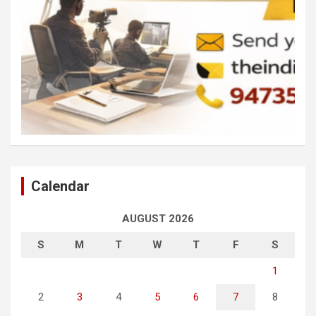
Calendar
AUGUST 2026
S
M
T
W
T
F
S
1
2
3
4
5
6
7
8