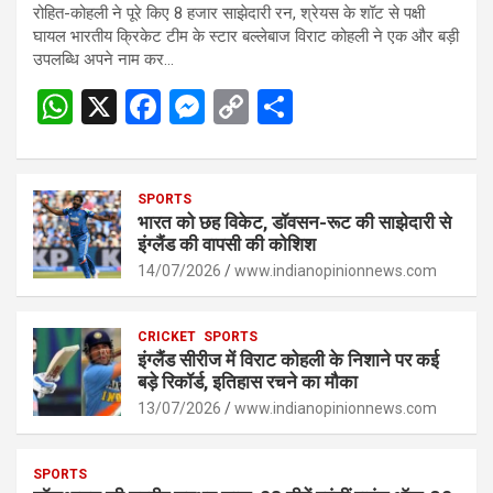
रोहित-कोहली ने पूरे किए 8 हजार साझेदारी रन, श्रेयस के शॉट से पक्षी
घायल भारतीय क्रिकेट टीम के स्टार बल्लेबाज विराट कोहली ने एक और बड़ी
उपलब्धि अपने नाम कर…
W
X
F
M
C
S
h
a
es
o
h
at
ce
se
py
ar
s
SPORTS
b
n
Li
e
भारत को छह विकेट, डॉवसन-रूट की साझेदारी से
A
o
g
n
इंग्लैंड की वापसी की कोशिश
p
14/07/2026
o
er
www.indianopinionnews.com
k
p
k
CRICKET
SPORTS
इंग्लैंड सीरीज में विराट कोहली के निशाने पर कई
बड़े रिकॉर्ड, इतिहास रचने का मौका
13/07/2026
www.indianopinionnews.com
SPORTS