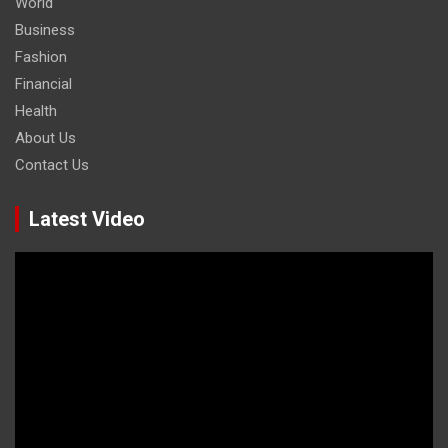
World
Business
Fashion
Financial
Health
About Us
Contact Us
Latest Video