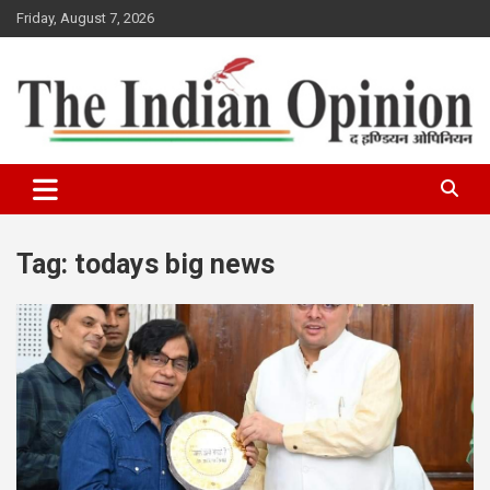
Skip
Friday, August 7, 2026
to
content
www.indianopinionnews.com
Indian Opinion News
Tag:
todays big news