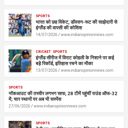
h
a
es
o
h
at
ce
se
py
ar
s
SPORTS
b
n
Li
e
भारत को छह विकेट, डॉवसन-रूट की साझेदारी से
A
o
g
n
इंग्लैंड की वापसी की कोशिश
p
14/07/2026
o
er
www.indianopinionnews.com
k
p
k
CRICKET
SPORTS
इंग्लैंड सीरीज में विराट कोहली के निशाने पर कई
बड़े रिकॉर्ड, इतिहास रचने का मौका
13/07/2026
www.indianopinionnews.com
SPORTS
नॉकआउट की तस्वीर लगभग साफ, 28 टीमें पहुंचीं राउंड ऑफ-32
में; चार स्थानों पर अब भी सस्पेंस
27/06/2026
www.indianopinionnews.com
SPORTS