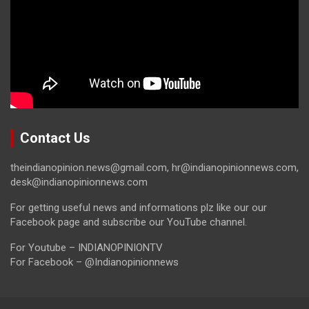
Contact Us
theindianopinion.news@gmail.com, hr@indianopinionnews.com,
desk@indianopinionnews.com
For getting useful news and informations plz like our our
Facebook page and subscribe our YouTube channel.
For Youtube – INDIANOPINIONTV
For Facebook – @Indianopinionnews