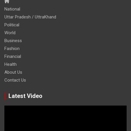
National
Uttar Pradesh / UttraKhand
Political
World
Business
Fashion
Financial
Health
About Us
Contact Us
Latest Video