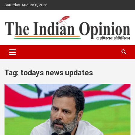
Skip
Saturday, August 8, 2026
to
content
www.indianopinionnews.com
Indian Opinion News
Tag:
todays news updates