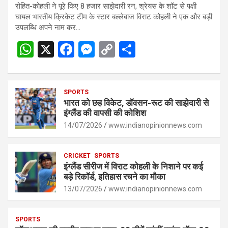
रोहित-कोहली ने पूरे किए 8 हजार साझेदारी रन, श्रेयस के शॉट से पक्षी
घायल भारतीय क्रिकेट टीम के स्टार बल्लेबाज विराट कोहली ने एक और बड़ी
उपलब्धि अपने नाम कर…
W
X
F
M
C
S
h
a
es
o
h
at
ce
se
py
ar
s
SPORTS
b
n
Li
e
भारत को छह विकेट, डॉवसन-रूट की साझेदारी से
A
o
g
n
इंग्लैंड की वापसी की कोशिश
p
14/07/2026
o
er
www.indianopinionnews.com
k
p
k
CRICKET
SPORTS
इंग्लैंड सीरीज में विराट कोहली के निशाने पर कई
बड़े रिकॉर्ड, इतिहास रचने का मौका
13/07/2026
www.indianopinionnews.com
SPORTS