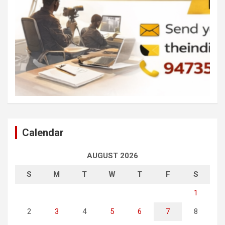
Calendar
AUGUST 2026
S
M
T
W
T
F
S
1
2
3
4
5
6
7
8