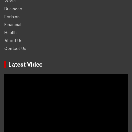
World
Business
Fashion
Financial
Health
About Us
Contact Us
Latest Video