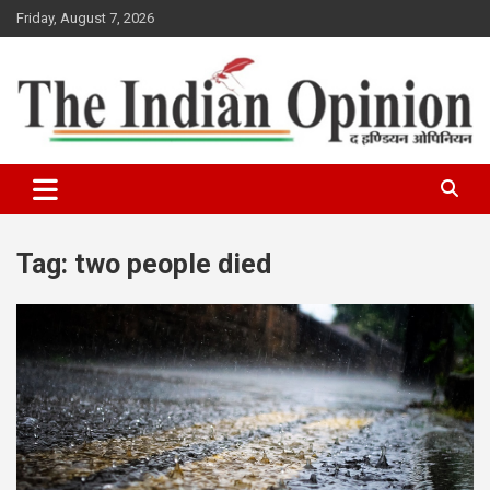
Skip
Friday, August 7, 2026
to
content
www.indianopinionnews.com
Indian Opinion News
Tag:
two people died