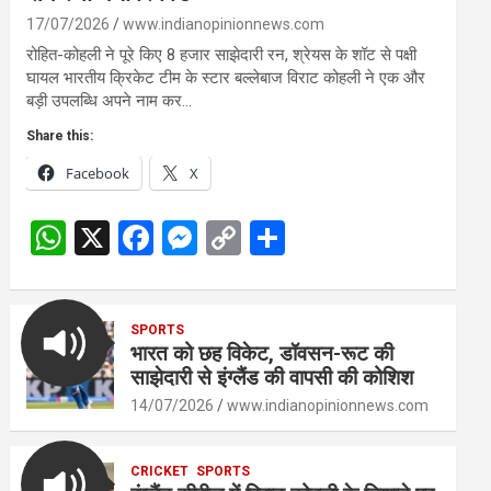
17/07/2026
www.indianopinionnews.com
रोहित-कोहली ने पूरे किए 8 हजार साझेदारी रन, श्रेयस के शॉट से पक्षी
घायल भारतीय क्रिकेट टीम के स्टार बल्लेबाज विराट कोहली ने एक और
बड़ी उपलब्धि अपने नाम कर…
Share this:
Facebook
X
W
X
F
M
C
S
h
a
es
o
h
at
ce
se
py
ar
s
SPORTS
b
n
Li
e
भारत को छह विकेट, डॉवसन-रूट की
A
o
g
n
साझेदारी से इंग्लैंड की वापसी की कोशिश
p
o
er
k
14/07/2026
www.indianopinionnews.com
p
k
CRICKET
SPORTS