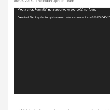
06/06/2018
The Indian Opinion Team
Video
Media error: Format(s) not supported or source(s) not found
Player
Download File: http://indianopinionnews.com/wp-content/uploads/2018/06/VI