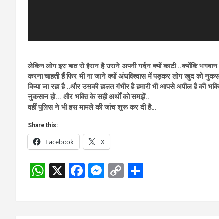
लेकिन लोग इस बात से हैरान है उसने अपनी गर्दन क्यों काटी ..क्योंकि भगवान 
करना चाहती हैं फिर भी ना जाने क्यों अंधविश्वास में पड़कर लोग खुद को न
किया जा रहा है ..और उसकी हालत गंभीर है हमारी भी आपसे अपील है की भक्
नुकसान हो… और भक्ति के सही अर्थों को समझें..
वहीं पुलिस ने भी इस मामले की जांच शुरू कर दी है…
Share this:
Facebook
X
W
X
F
M
C
S
h
a
es
o
h
at
ce
se
py
ar
s
b
n
Li
e