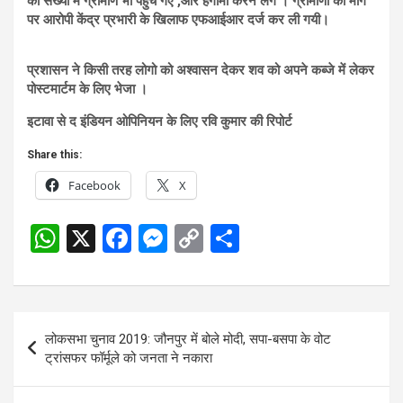
की संख्या में ग्रामीण भी पहुँच गए ,और हंगामा करने लगे । ग्रामीणों की मांग
पर आरोपी केंद्र प्रभारी के खिलाफ एफआईआर दर्ज कर ली गयी।
प्रशासन ने किसी तरह लोगो को अश्वासन देकर शव को अपने कब्जे में लेकर
पोस्टमार्टम के लिए भेजा ।
इटावा से द इंडियन ओपिनियन के लिए रवि कुमार की रिपोर्ट
Share this:
Facebook
X
W
X
F
M
C
S
h
a
es
o
h
at
ce
se
py
ar
s
b
n
Li
e
Post
लोकसभा चुनाव 2019: जौनपुर में बोले मोदी, सपा-बसपा के वोट
A
o
g
n
navigation
ट्रांसफर फॉर्मूले को जनता ने नकारा
p
o
er
k