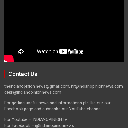
Contact Us
theindianopinion.news@gmail.com, hr@indianopinionnews.com,
desk@indianopinionnews.com
For getting useful news and informations plz like our our
Facebook page and subscribe our YouTube channel.
For Youtube – INDIANOPINIONTV
For Facebook – @Indianopinionnews