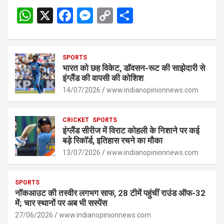
W
X
F
M
C
S
h
a
es
o
h
at
ce
se
py
ar
s
SPORTS
b
n
Li
e
भारत को छह विकेट, डॉवसन-रूट की साझेदारी से
A
o
g
n
इंग्लैंड की वापसी की कोशिश
p
14/07/2026
o
er
www.indianopinionnews.com
k
p
k
CRICKET
SPORTS
इंग्लैंड सीरीज में विराट कोहली के निशाने पर कई
बड़े रिकॉर्ड, इतिहास रचने का मौका
13/07/2026
www.indianopinionnews.com
SPORTS
नॉकआउट की तस्वीर लगभग साफ, 28 टीमें पहुंचीं राउंड ऑफ-32
में; चार स्थानों पर अब भी सस्पेंस
27/06/2026
www.indianopinionnews.com