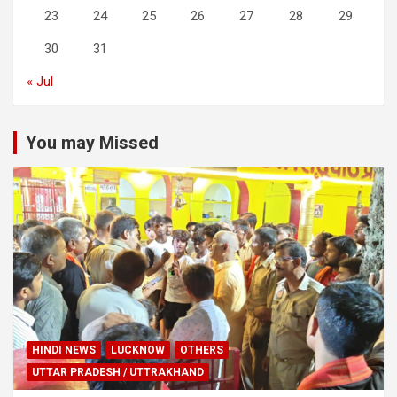
23
24
25
26
27
28
29
30
31
« Jul
You may Missed
HINDI NEWS
LUCKNOW
OTHERS
UTTAR PRADESH / UTTRAKHAND