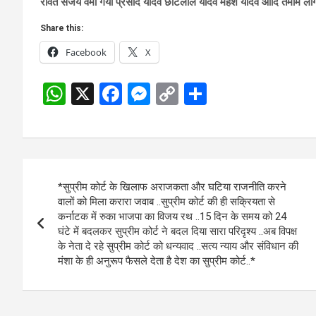
रावत संजय वर्मा गया प्रसाद यादव छोटेलाल यादव महेश यादव आदि तमाम लोग
Share this:
Facebook
X
W
X
F
M
C
S
h
a
es
o
h
at
ce
se
py
ar
s
b
n
Li
e
Post
A
o
g
n
*सुप्रीम कोर्ट के खिलाफ अराजकता और घटिया राजनीति करने
navigation
p
o
er
k
वालों को मिला करारा जवाब ..सुप्रीम कोर्ट की ही सक्रियता से
कर्नाटक में रुका भाजपा का विजय रथ ..15 दिन के समय को 24
p
k
घंटे में बदलकर सुप्रीम कोर्ट ने बदल दिया सारा परिदृश्य ..अब विपक्ष
के नेता दे रहे सुप्रीम कोर्ट को धन्यवाद ..सत्य न्याय और संविधान की
मंशा के ही अनुरूप फैसले देता है देश का सुप्रीम कोर्ट..*