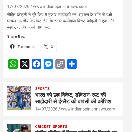
17/07/2026
www.indianopinionnews.com
रोहित-कोहली ने पूरे किए 8 हजार साझेदारी रन, श्रेयस के शॉट से पक्षी
घायल भारतीय क्रिकेट टीम के स्टार बल्लेबाज विराट कोहली ने एक और
बड़ी उपलब्धि अपने नाम कर…
Share this:
Facebook
X
W
X
F
M
C
S
h
a
es
o
h
at
ce
se
py
ar
s
SPORTS
b
n
Li
e
भारत को छह विकेट, डॉवसन-रूट की
A
o
g
n
साझेदारी से इंग्लैंड की वापसी की कोशिश
p
o
er
k
14/07/2026
www.indianopinionnews.com
p
k
CRICKET
SPORTS