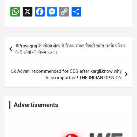
W
X
F
M
C
S
h
a
es
o
h
at
ce
se
py
ar
s
b
n
Li
e
Post
#Prayagraj के सोरांव क्षेत्र में विजय शंकर तिवारी समेत उनके परिवार
A
o
g
n
navigation
के 5 लोगों की निर्मम हत्या।
p
o
er
k
p
k
Lk Advani recommended for CDS after kargil,know why
its so important! THE INDIAN OPINION
Advertisements