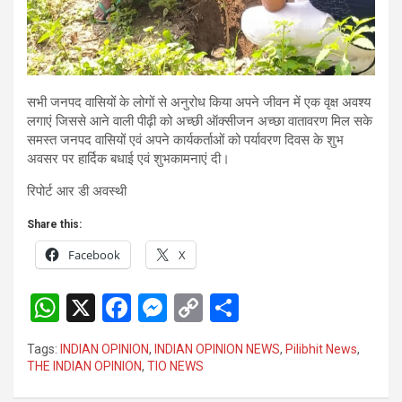
सभी जनपद वासियों के लोगों से अनुरोध किया अपने जीवन में एक वृक्ष अवश्य
लगाएं जिससे आने वाली पीढ़ी को अच्छी ऑक्सीजन अच्छा वातावरण मिल सके
समस्त जनपद वासियों एवं अपने कार्यकर्ताओं को पर्यावरण दिवस के शुभ
अवसर पर हार्दिक बधाई एवं शुभकामनाएं दी।
रिपोर्ट आर डी अवस्थी
Share this:
Facebook
X
W
X
F
M
C
S
h
a
es
o
h
Tags:
INDIAN OPINION
,
INDIAN OPINION NEWS
,
Pilibhit News
,
at
ce
se
py
ar
THE INDIAN OPINION
,
TIO NEWS
s
b
n
Li
e