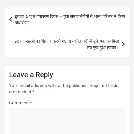
A
o
g
n
Post
p
o
er
k
इटावा: 5 जून पर्यावरण दिवस – युवा समाजसेवियों ने थाना परिसर में किया
navigation
पौधारोपण।
p
k
इटावा: मछली का शिकार करने गए दो व्यक्ति नदी में डूबे, एक का मिला
शव एक हुआ लापता।
Leave a Reply
Your email address will not be published.
Required fields
are marked
*
Comment
*