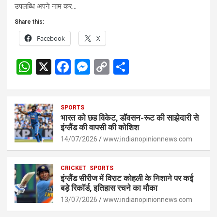
उपलब्धि अपने नाम कर…
Share this:
Facebook
X
W
X
F
M
C
S
h
a
es
o
h
at
ce
se
py
ar
s
SPORTS
b
n
Li
e
भारत को छह विकेट, डॉवसन-रूट की साझेदारी से
A
o
g
n
इंग्लैंड की वापसी की कोशिश
p
14/07/2026
o
er
www.indianopinionnews.com
k
p
k
CRICKET
SPORTS
इंग्लैंड सीरीज में विराट कोहली के निशाने पर कई
बड़े रिकॉर्ड, इतिहास रचने का मौका
13/07/2026
www.indianopinionnews.com