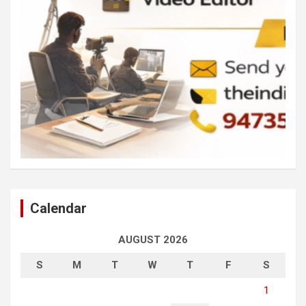
Calendar
AUGUST 2026
S
M
T
W
T
F
S
1