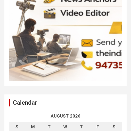
Calendar
AUGUST 2026
S
M
T
W
T
F
S