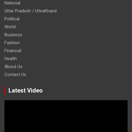
National
Uttar Pradesh / UttraKhand
Political
World
Business
Fashion
Financial
Health
About Us
Contact Us
Latest Video