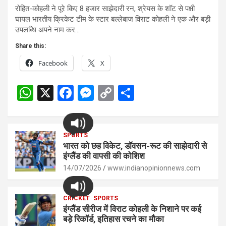
रोहित-कोहली ने पूरे किए 8 हजार साझेदारी रन, श्रेयस के शॉट से पक्षी
घायल भारतीय क्रिकेट टीम के स्टार बल्लेबाज विराट कोहली ने एक और बड़ी
उपलब्धि अपने नाम कर…
Share this:
Facebook
X
W
X
F
M
C
S
h
a
es
o
h
at
ce
se
py
ar
s
SPORTS
b
n
Li
e
भारत को छह विकेट, डॉवसन-रूट की साझेदारी से
A
o
g
n
इंग्लैंड की वापसी की कोशिश
p
14/07/2026
o
er
www.indianopinionnews.com
k
p
k
CRICKET
SPORTS
इंग्लैंड सीरीज में विराट कोहली के निशाने पर कई
बड़े रिकॉर्ड, इतिहास रचने का मौका