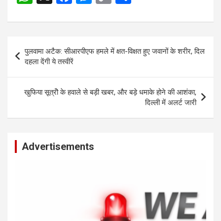
h
a
es
o
h
at
ce
se
py
ar
s
b
n
Li
e
Post
पुलवामा अटैक: सीआरपीएफ हमले में क्षत-विक्षत हुए जवानों के शरीर, दिल
A
o
g
n
navigation
दहला देंगी ये तस्वीरें
p
o
er
k
p
k
खुफिया सूत्रोॆ के हवाले से बड़ी खबर, और बड़े धमाके होने की आशंका,
दिल्ली में अलर्ट जारी
Advertisements