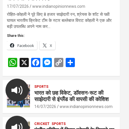
17/07/2026
www.indianopinionnews.com
रोहित-कोहली ने पूरे किए 8 हजार साझेदारी रन, श्रेयस के शॉट से पक्षी
घायल भारतीय क्रिकेट टीम के स्टार बल्लेबाज विराट कोहली ने एक और
बड़ी उपलब्धि अपने नाम कर…
Share this:
Facebook
X
W
X
F
M
C
S
h
a
es
o
h
at
ce
se
py
ar
s
SPORTS
b
n
Li
e
भारत को छह विकेट, डॉवसन-रूट की
A
o
g
n
साझेदारी से इंग्लैंड की वापसी की कोशिश
p
o
er
k
14/07/2026
www.indianopinionnews.com
p
k
CRICKET
SPORTS