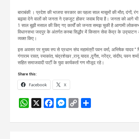
बाराबंकी । प्रदेश की भाजपा सरकार का पहला साल मासूमों की मौत, दंगों, रंग 
बढ़ावा देने वालों को जनता ने एकजुट होकर जवाब दिया है। जनता को आगे भ
1 साल बुझी मसाल की किए गए कार्यों को जनता समझ चुकी है आगामी लोकसभा 
विधानसभा जदपुर के अंतर्गत कस्बा सिद्धौर में किसान सेवा केंद्र के उद्घाट
व्यक्त किए।
इस अवसर पर मुख्य रुप से प्रधान संघ महामंत्री पवन वर्मा, अभिषेक यादव ” 
गंगाराम रावत, रमाकांत, चंद्रशेखर ,रानू यादव ,दुर्गेश, नरेंद्र, संदीप, पवन 
सहित समाजवादी पार्टी के युवा कार्यकर्ता गण मौजूद रहे।
Share this:
Facebook
X
W
X
F
M
C
S
h
a
es
o
h
at
ce
se
py
ar
s
b
n
Li
e
Post