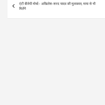
A
o
g
n
एंटी बीजेपी मोर्चा:- अखिलेश-शरद यादव की मुलाकात, माया से भी
navigation
p
o
er
k
मिलेंगे
p
k