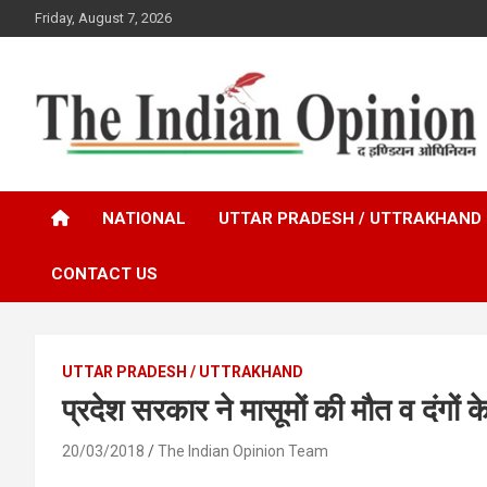
Skip
Friday, August 7, 2026
to
content
www.indianopinionnews.com
Indian Opinion News
NATIONAL
UTTAR PRADESH / UTTRAKHAND
CONTACT US
UTTAR PRADESH / UTTRAKHAND
प्रदेश सरकार ने मासूमों की मौत व दंगों के 
20/03/2018
The Indian Opinion Team