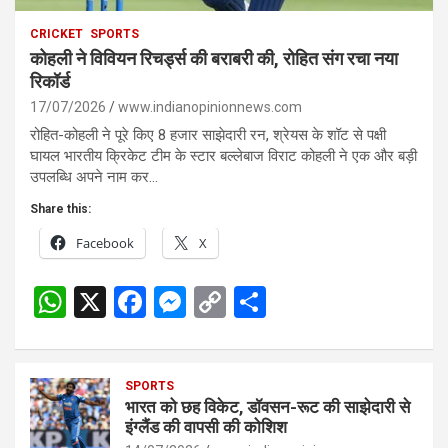
CRICKET
SPORTS
कोहली ने विवियन रिचर्ड्स की बराबरी की, रोहित संग रचा नया
रिकॉर्ड
17/07/2026
www.indianopinionnews.com
रोहित-कोहली ने पूरे किए 8 हजार साझेदारी रन, श्रेयस के शॉट से पक्षी
घायल भारतीय क्रिकेट टीम के स्टार बल्लेबाज विराट कोहली ने एक और बड़ी
उपलब्धि अपने नाम कर…
Share this:
Facebook
X
W
X
F
M
C
S
h
a
es
o
h
at
ce
se
py
ar
s
SPORTS
b
n
Li
e
भारत को छह विकेट, डॉवसन-रूट की साझेदारी से
A
o
g
n
इंग्लैंड की वापसी की कोशिश