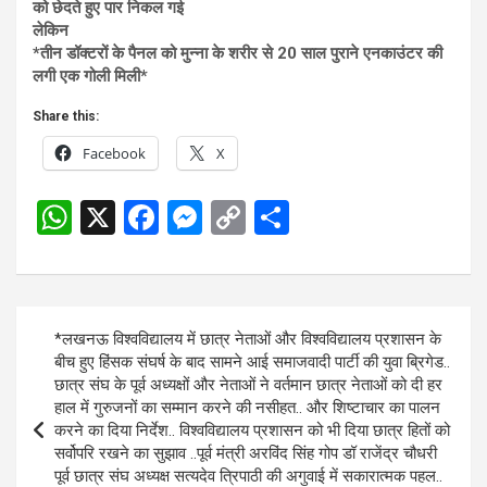
को छेदते हुए पार निकल गई
लेकिन
*तीन डॉक्टरों के पैनल को मुन्ना के शरीर से 20 साल पुराने एनकाउंटर की
लगी एक गोली मिली*
Share this:
Facebook
X
W
X
F
M
C
S
h
a
es
o
h
at
ce
se
py
ar
s
b
n
Li
e
Post
*लखनऊ विश्वविद्यालय में छात्र नेताओं और विश्वविद्यालय प्रशासन के
A
o
g
n
navigation
बीच हुए हिंसक संघर्ष के बाद सामने आई समाजवादी पार्टी की युवा ब्रिगेड..
p
o
er
k
छात्र संघ के पूर्व अध्यक्षों और नेताओं ने वर्तमान छात्र नेताओं को दी हर
हाल में गुरुजनों का सम्मान करने की नसीहत.. और शिष्टाचार का पालन
p
k
करने का दिया निर्देश.. विश्वविद्यालय प्रशासन को भी दिया छात्र हितों को
सर्वोपरि रखने का सुझाव ..पूर्व मंत्री अरविंद सिंह गोप डॉ राजेंद्र चौधरी
पूर्व छात्र संघ अध्यक्ष सत्यदेव त्रिपाठी की अगुवाई में सकारात्मक पहल..