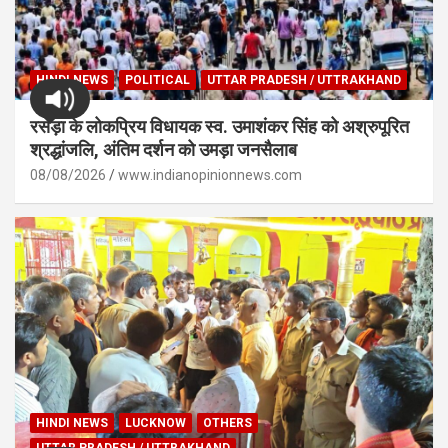
HINDI NEWS
POLITICAL
UTTAR PRADESH / UTTRAKHAND
रसड़ा के लोकप्रिय विधायक स्व. उमाशंकर सिंह को अश्रुपूरित
श्रद्धांजलि, अंतिम दर्शन को उमड़ा जनसैलाब
08/08/2026
www.indianopinionnews.com
HINDI NEWS
LUCKNOW
OTHERS