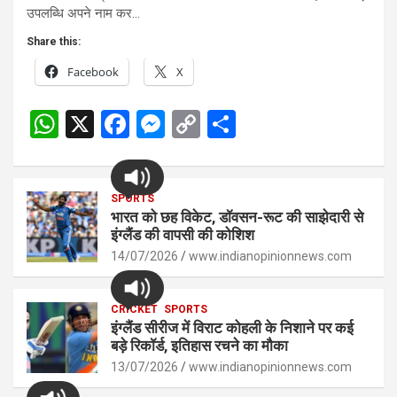
उपलब्धि अपने नाम कर…
Share this:
Facebook
X
W
X
F
M
C
S
h
a
es
o
h
at
ce
se
py
ar
s
SPORTS
b
n
Li
e
भारत को छह विकेट, डॉवसन-रूट की साझेदारी से
A
o
g
n
इंग्लैंड की वापसी की कोशिश
p
14/07/2026
o
er
www.indianopinionnews.com
k
p
k
CRICKET
SPORTS
इंग्लैंड सीरीज में विराट कोहली के निशाने पर कई
बड़े रिकॉर्ड, इतिहास रचने का मौका
13/07/2026
www.indianopinionnews.com