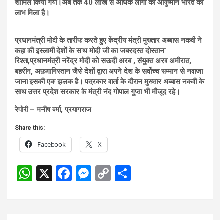
शामिल किया गया।अब तक 40 लाख से अधिक लोगो को आयुष्मान भारत का
लाभ मिला है।
प्रधानमंत्री मोदी के तारीफ करते हुए केंद्रीय मंत्री मुख्तार अब्बास नकवी ने
कहा की इस्लामी देशों के साथ मोदी जी का जबरदस्त दोस्ताना
रिश्ता,प्रधानमंत्री नरेंद्र मोदी को सऊदी अरब , संयुक्त अरब अमीरात,
बहरीन, अफ़ग़ानिस्तान जैसे देशों द्वारा अपने देश के सर्वोच्च सम्मान से नवाजा
जाना इसकी एक झलक है। पत्रकार वार्ता के दौरान मुख्तार अब्बास नकवी के
साथ उत्तर प्रदेश सरकार के मंत्री नंद गोपाल गुप्ता भी मौजूद रहे।
रेपोरी – मनीष वर्मा, प्रयागराज
Share this:
Facebook
X
W
X
F
M
C
S
h
a
es
o
h
at
ce
se
py
ar