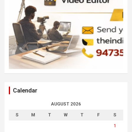
Calendar
AUGUST 2026
S
M
T
W
T
F
S
1