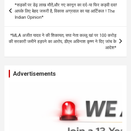
s
b
n
Li
e
Post
*सड़कों पर डेढ़ लाख मौतें,और नए कानून का दर्द-या फिर कड़वी दवा!
A
o
g
n
navigation
आपके लिए बेहद जरूरी है, विकास अग्रवाल का यह आर्टिकल ! The
p
o
er
k
Indian Opinion*
p
k
*MLA अजीत यादव ने की शिकायत, सपा नेता कल्लू खां पर 100 करोड़
की सरकारी जमीने हड़पने का आरोप, डीएम अविनाश कृष्ण ने दिए जांच के
आदेश*
Advertisements