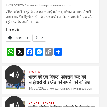
17/07/2026
www.indianopinionnews.com
रोहित-कोहली ने पूरे किए 8 हजार साझेदारी रन, श्रेयस के शॉट से पक्षी
घायल भारतीय क्रिकेट टीम के स्टार बल्लेबाज विराट कोहली ने एक और
बड़ी उपलब्धि अपने नाम कर…
Share this:
Facebook
X
W
X
F
M
C
S
h
a
es
o
h
at
ce
se
py
ar
s
SPORTS
b
n
Li
e
भारत को छह विकेट, डॉवसन-रूट की
A
o
g
n
साझेदारी से इंग्लैंड की वापसी की कोशिश
p
o
er
k
14/07/2026
www.indianopinionnews.com
p
k
CRICKET
SPORTS