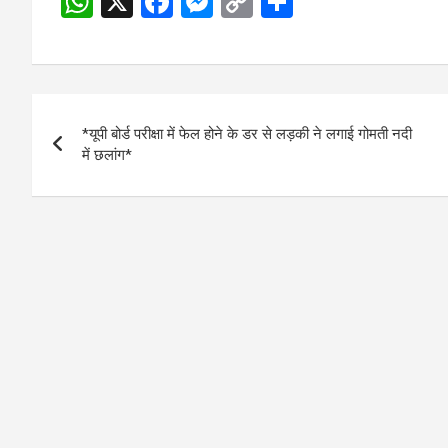
W
X
F
M
C
S
h
a
es
o
h
at
ce
se
py
ar
s
b
n
Li
e
Post
A
o
g
n
*यूपी बोर्ड परीक्षा में फेल होने के डर से लड़की ने लगाई गोमती नदी
navigation
p
o
er
k
में छलांग*
p
k