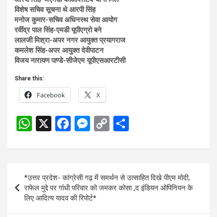
विशेष सचिव सूचना थे आरपी सिंह
मनोज कुमार-सचिव अधिनस्थ सेवा आयोग
रवींद्र पाल सिंह-एमडी यूपीएग्रो बने
लालजी मिश्रा-अपर नगर आयुक्त प्रयागराज
कमलेश सिंह-अपर आयुक्त देवीपाटन
विजय नारायण पाण्डे-सीजेएम यूपीएसआरटीसी
Share this:
Facebook
X
W
X
F
M
C
S
h
a
es
o
h
at
ce
se
py
ar
s
b
n
Li
e
Post
*उत्तर प्रदेश- कांग्रेसी गढ़ में समर्थन से उत्साहित दिखे पीएम मोदी,
A
o
g
n
navigation
राफेल मुद्दे पर गांधी परिवार को जमकर कोसा ,द इंडियन ओपिनियन के
p
o
er
k
लिए आदित्य यादव की रिपोर्ट*
p
k