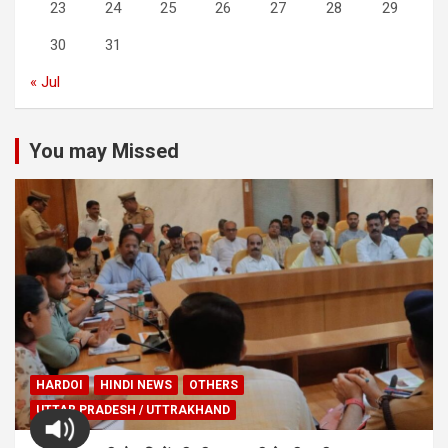
23
24
25
26
27
28
29
30
31
« Jul
You may Missed
HARDOI
HINDI NEWS
OTHERS
UTTAR PRADESH / UTTRAKHAND