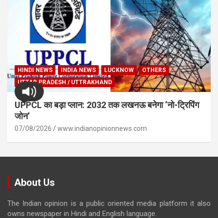
HINDI NEWS
INDIA NEWS
LUCKNOW
OTHERS
UTTAR PRADESH / UTTRAKHAND
UPPCL का बड़ा प्लान: 2032 तक लखनऊ बनेगा ‘नो-ट्रिपिंग
जोन’
07/08/2026
www.indianopinionnews.com
About Us
The Indian opinion is a public oriented media platform it also
owns newspaper in Hindi and English language.