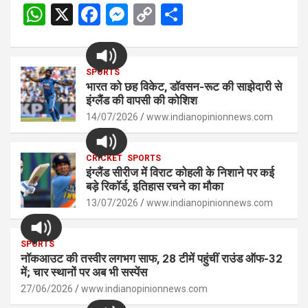
W
X
F
M
C
S
h
a
es
o
h
at
ce
se
py
ar
s
SPORTS
b
n
Li
e
भारत को छह विकेट, डॉवसन-रूट की साझेदारी से
A
o
g
n
इंग्लैंड की वापसी की कोशिश
p
14/07/2026
o
er
www.indianopinionnews.com
k
p
k
CRICKET
SPORTS
इंग्लैंड सीरीज में विराट कोहली के निशाने पर कई
बड़े रिकॉर्ड, इतिहास रचने का मौका
13/07/2026
www.indianopinionnews.com
SPORTS
नॉकआउट की तस्वीर लगभग साफ, 28 टीमें पहुंचीं राउंड ऑफ-32
में; चार स्थानों पर अब भी सस्पेंस
27/06/2026
www.indianopinionnews.com