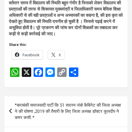
वर्तमान समय में विद्यालय की स्थिति बहुत गंभीर है जिसको लेकर विद्यालय की
छात्राओं की तरफ से शिकायत मुख्यमंत्री व जिलाधिकारी समय बेसिक शिक्षा
अधिकारी से की वही छात्राओं व अन्य अध्यापकों का कहना है, की इस कृत को
देखते हुए विद्यालय की स्थिति दयनीय हो चुकी है । जिससे पढ़ाई करने में
असुविधा होती है। पूरे प्रकरण की जांच कर दोनों शिक्षकों का तबादला कर
कड़ी से कड़ी कार्रवाई की जाए।
Share this:
Facebook
X
W
X
F
M
C
S
h
a
es
o
h
at
ce
se
py
ar
s
b
n
Li
e
Post
*बाराबंकी समाजवादी पार्टी कि 51 सदस्य जंबो कैबिनेट की जिला अध्यक्ष
A
o
g
n
navigation
ने की घोषणा ,2019 की तैयारी के लिए जिला अध्यक्ष डॉक्टर कुलदीप ने
p
o
er
k
कमर कसी..*
p
k