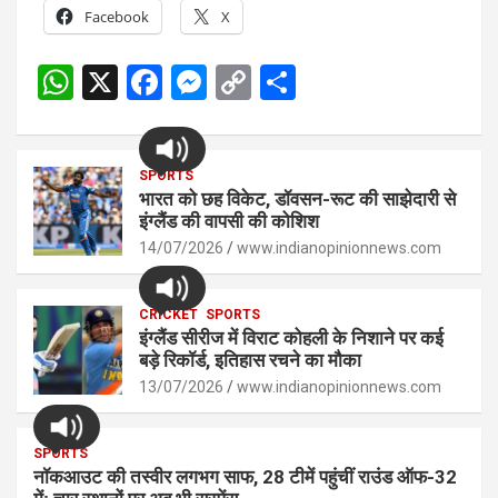
Facebook
X
W
X
F
M
C
S
h
a
es
o
h
at
ce
se
py
ar
s
SPORTS
b
n
Li
e
भारत को छह विकेट, डॉवसन-रूट की साझेदारी से
A
o
g
n
इंग्लैंड की वापसी की कोशिश
p
14/07/2026
o
er
www.indianopinionnews.com
k
p
k
CRICKET
SPORTS
इंग्लैंड सीरीज में विराट कोहली के निशाने पर कई
बड़े रिकॉर्ड, इतिहास रचने का मौका
13/07/2026
www.indianopinionnews.com
SPORTS
नॉकआउट की तस्वीर लगभग साफ, 28 टीमें पहुंचीं राउंड ऑफ-32