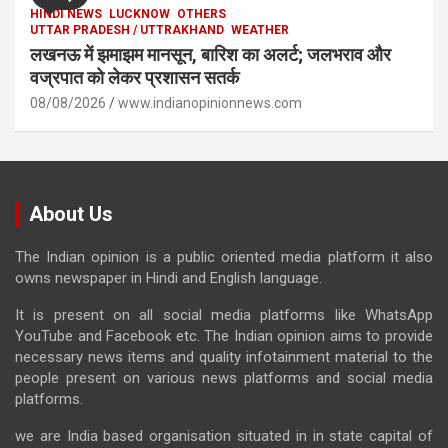
HINDI NEWS
LUCKNOW
OTHERS
UTTAR PRADESH / UTTRAKHAND
WEATHER
लखनऊ में झमाझम मानसून, बारिश का अलर्ट; जलभराव और
वज्रपात को लेकर प्रशासन सतर्क
08/08/2026
www.indianopinionnews.com
About Us
The Indian opinion is a public oriented media platform it also
owns newspaper in Hindi and English language.
It is present on all social media platforms like WhatsApp
YouTube and Facebook etc. The Indian opinion aims to provide
necessary news items and quality infotainment material to the
people present on various news platforms and social media
platforms.
we are India based organisation situated in in state capital of