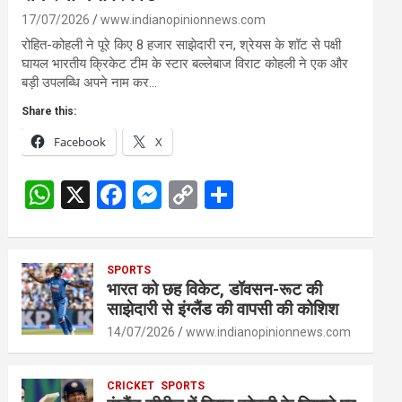
17/07/2026
www.indianopinionnews.com
रोहित-कोहली ने पूरे किए 8 हजार साझेदारी रन, श्रेयस के शॉट से पक्षी
घायल भारतीय क्रिकेट टीम के स्टार बल्लेबाज विराट कोहली ने एक और
बड़ी उपलब्धि अपने नाम कर…
Share this:
Facebook
X
W
X
F
M
C
S
h
a
es
o
h
at
ce
se
py
ar
s
SPORTS
b
n
Li
e
भारत को छह विकेट, डॉवसन-रूट की
A
o
g
n
साझेदारी से इंग्लैंड की वापसी की कोशिश
p
o
er
k
14/07/2026
www.indianopinionnews.com
p
k
CRICKET
SPORTS