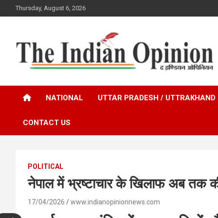
Skip
Thursday, August 6, 2026
to
content
www.indianopinionnews.com
Indian Opinion News
NATIONAL
UTTAR PRADESH / UTTRAKHAND
CONTACT US
POLITICAL
नेपाल में भ्रष्टाचार के खिलाफ अब तक क
17/04/2026
www.indianopinionnews.com