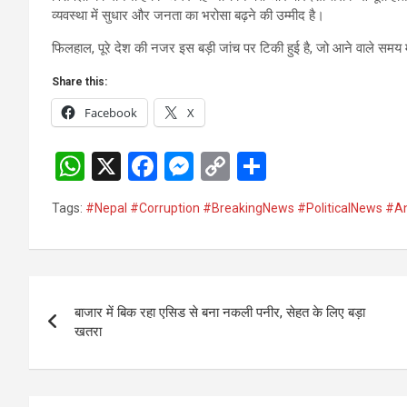
व्यवस्था में सुधार और जनता का भरोसा बढ़ने की उम्मीद है।
फिलहाल, पूरे देश की नजर इस बड़ी जांच पर टिकी हुई है, जो आने वाले समय 
Share this:
Facebook
X
W
X
F
M
C
S
h
a
es
o
h
Tags:
#Nepal #Corruption #BreakingNews #PoliticalNews #Ant
at
ce
se
py
ar
s
b
n
Li
e
A
o
g
n
Post
p
o
er
k
बाजार में बिक रहा एसिड से बना नकली पनीर, सेहत के लिए बड़ा
navigation
खतरा
p
k