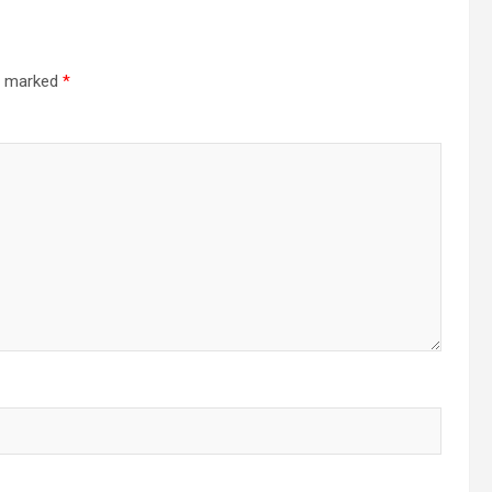
re marked
*