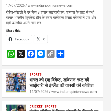
17/07/2026
www.indianopinionnews.com
रोहित-कोहली ने पूरे किए 8 हजार साझेदारी रन, श्रेयस के शॉट से पक्षी
घायल भारतीय क्रिकेट टीम के स्टार बल्लेबाज विराट कोहली ने एक और
बड़ी उपलब्धि अपने नाम कर…
Share this:
Facebook
X
W
X
F
M
C
S
h
a
es
o
h
at
ce
se
py
ar
s
SPORTS
b
n
Li
e
भारत को छह विकेट, डॉवसन-रूट की
A
o
g
n
साझेदारी से इंग्लैंड की वापसी की कोशिश
p
o
er
k
14/07/2026
www.indianopinionnews.com
p
k
CRICKET
SPORTS