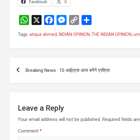
Facebook
X
W
X
F
M
C
S
h
a
es
o
h
Tags:
atique ahmed
,
INDIAN OPINION
,
THE INDIAN OPINION
,
um
at
ce
se
py
ar
s
b
n
Li
e
A
o
g
n
Post
p
o
er
k
Breaking News : 10 आईएएस आज बनेंगे एसीएस
navigation
p
k
Leave a Reply
Your email address will not be published.
Required fields a
Comment
*