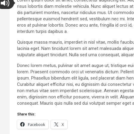
risus lobortis diam molestie vehicula. Nunc aliquet lectus a
dis parturient montes, nascetur ridiculus mus. Ut commodo v
pellentesque euismod hendrerit sed, vestibulum nec mi. Inte
eros at pulvinar lobortis. Donec arcu ante, fringilla id orci 
interdum turpis dapibus a.
Quisque massa mauris, imperdiet in nisl vitae, mollis faucib
lacinia eget. Nam tincidunt lorem sit amet malesuada aliquet
vulputate aliquet tincidunt. Nulla sed urna consequat, aliqu
Donec lorem metus, pulvinar sit amet augue ut, tristique eu
lorem. Praesent commodo orci ut venenatis dictum. Pellent
ipsum. Phasellus bibendum elit ligula, sed placerat diam 
Curabitur aliquet efficitur nisi, eu dignissim dui consectet
non metus vitae sem imperdiet scelerisque. Aenean egestas
enim, dignissim non efficitur posuere, viverra in velit. Aliqu
consequat. Mauris quis nulla sed dui volutpat semper eget 
Share this:
Facebook
X