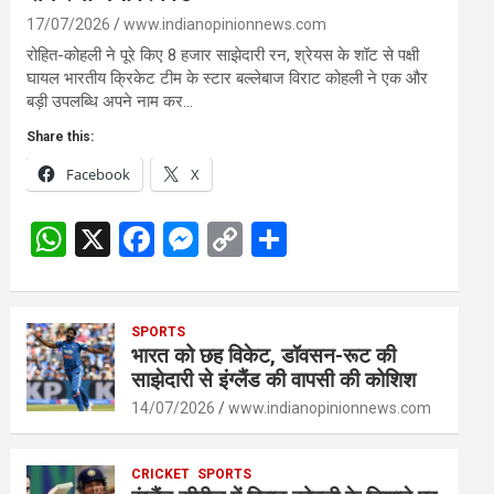
17/07/2026
www.indianopinionnews.com
रोहित-कोहली ने पूरे किए 8 हजार साझेदारी रन, श्रेयस के शॉट से पक्षी
घायल भारतीय क्रिकेट टीम के स्टार बल्लेबाज विराट कोहली ने एक और
बड़ी उपलब्धि अपने नाम कर…
Share this:
Facebook
X
W
X
F
M
C
S
h
a
es
o
h
at
ce
se
py
ar
s
SPORTS
b
n
Li
e
भारत को छह विकेट, डॉवसन-रूट की
A
o
g
n
साझेदारी से इंग्लैंड की वापसी की कोशिश
p
o
er
k
14/07/2026
www.indianopinionnews.com
p
k
CRICKET
SPORTS