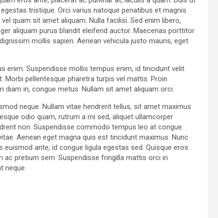
t egestas tristique. Orci varius natoque penatibus et magnis
el quam sit amet aliquam. Nulla facilisi. Sed enim libero,
ger aliquam purus blandit eleifend auctor. Maecenas porttitor
id, dignissim mollis sapien. Aenean vehicula justo mauris, eget
us enim. Suspendisse mollis tempus enim, id tincidunt velit
. Morbi pellentesque pharetra turpis vel mattis. Proin
am diam in, congue metus. Nullam sit amet aliquam orci.
ismod neque. Nullam vitae hendrerit tellus, sit amet maximus
esque odio quam, rutrum a mi sed, aliquet ullamcorper
hendrerit non. Suspendisse commodo tempus leo at congue.
ur vitae. Aenean eget magna quis est tincidunt maximus. Nunc
 euismod ante, id congue ligula egestas sed. Quisque eros
am ac pretium sem. Suspendisse fringilla mattis orci in
at neque.