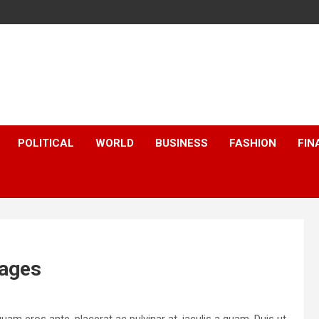
POLITICAL
WORLD
BUSINESS
FASHION
FIN
tages
uam eros ante, placerat ac pulvinar at, iaculis a quam. Duis ut