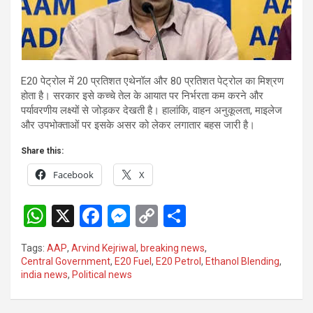
E20 पेट्रोल में 20 प्रतिशत एथेनॉल और 80 प्रतिशत पेट्रोल का मिश्रण
होता है। सरकार इसे कच्चे तेल के आयात पर निर्भरता कम करने और
पर्यावरणीय लक्ष्यों से जोड़कर देखती है। हालांकि, वाहन अनुकूलता, माइलेज
और उपभोक्ताओं पर इसके असर को लेकर लगातार बहस जारी है।
Share this:
Facebook
X
W
X
F
M
C
S
h
a
es
o
h
Tags:
AAP
,
Arvind Kejriwal
,
breaking news
,
at
ce
se
py
ar
Central Government
,
E20 Fuel
,
E20 Petrol
,
Ethanol Blending
,
india news
,
Political news
s
b
n
Li
e
A
o
g
n