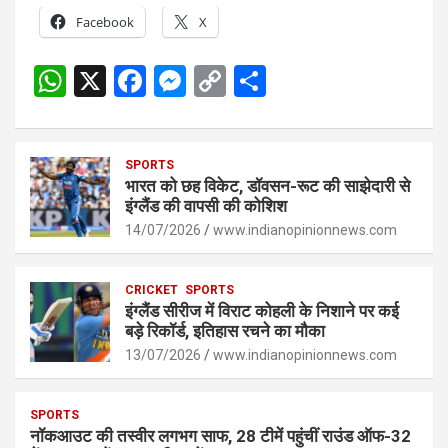
Facebook
X
W
X
F
M
C
S
h
a
es
o
h
at
ce
se
py
ar
s
SPORTS
b
n
Li
e
भारत को छह विकेट, डॉवसन-रूट की साझेदारी से
A
o
g
n
इंग्लैंड की वापसी की कोशिश
p
14/07/2026
o
er
www.indianopinionnews.com
k
p
k
CRICKET
SPORTS
इंग्लैंड सीरीज में विराट कोहली के निशाने पर कई
बड़े रिकॉर्ड, इतिहास रचने का मौका
13/07/2026
www.indianopinionnews.com
SPORTS
नॉकआउट की तस्वीर लगभग साफ, 28 टीमें पहुंचीं राउंड ऑफ-32