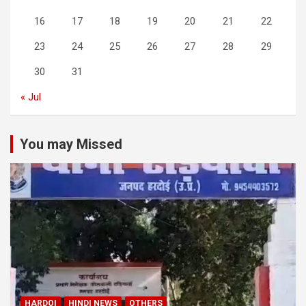
16
17
18
19
20
21
22
23
24
25
26
27
28
29
30
31
« Jul
You may Missed
HARDOI
HINDI NEWS
OTHERS