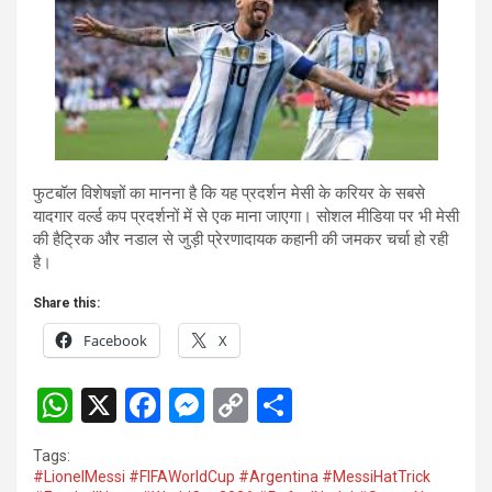
फुटबॉल विशेषज्ञों का मानना है कि यह प्रदर्शन मेसी के करियर के सबसे
यादगार वर्ल्ड कप प्रदर्शनों में से एक माना जाएगा। सोशल मीडिया पर भी मेसी
की हैट्रिक और नडाल से जुड़ी प्रेरणादायक कहानी की जमकर चर्चा हो रही
है।
Share this:
Facebook
X
W
X
F
M
C
S
h
a
es
o
h
Tags:
at
ce
se
py
ar
#LionelMessi #FIFAWorldCup #Argentina #MessiHatTrick