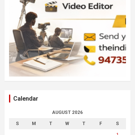
Calendar
AUGUST 2026
S
M
T
W
T
F
S
1