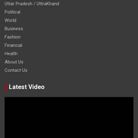
Uttar Pradesh / UttraKhand
Political
World
Business
Fashion
Financial
Health
About Us
Contact Us
Latest Video