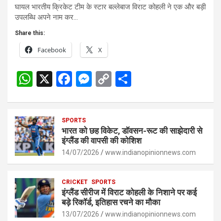
घायल भारतीय क्रिकेट टीम के स्टार बल्लेबाज विराट कोहली ने एक और बड़ी
उपलब्धि अपने नाम कर…
Share this:
Facebook
X
W
X
F
M
C
S
h
a
es
o
h
at
ce
se
py
ar
s
SPORTS
b
n
Li
e
भारत को छह विकेट, डॉवसन-रूट की साझेदारी से
A
o
g
n
इंग्लैंड की वापसी की कोशिश
p
14/07/2026
o
er
www.indianopinionnews.com
k
p
k
CRICKET
SPORTS
इंग्लैंड सीरीज में विराट कोहली के निशाने पर कई
बड़े रिकॉर्ड, इतिहास रचने का मौका
13/07/2026
www.indianopinionnews.com