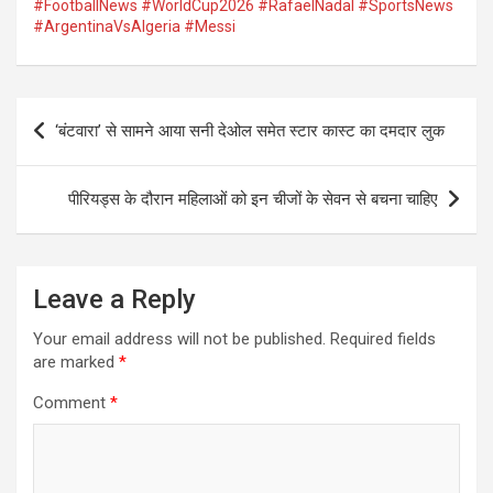
#FootballNews #WorldCup2026 #RafaelNadal #SportsNews
s
b
n
Li
e
#ArgentinaVsAlgeria #Messi
A
o
g
n
p
o
er
k
Post
p
k
‘बंटवारा’ से सामने आया सनी देओल समेत स्टार कास्ट का दमदार लुक
navigation
पीरियड्स के दौरान महिलाओं को इन चीजों के सेवन से बचना चाहिए
Leave a Reply
Your email address will not be published.
Required fields
are marked
*
Comment
*