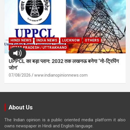
HINDI NEWS
INDIA NEWS
LUCKNOW
OTHERS
UTTAR PRADESH / UTTRAKHAND
UPPCL का बड़ा प्लान: 2032 तक लखनऊ बनेगा ‘नो-ट्रिपिंग
जोन’
07/08/2026
www.indianopinionnews.com
About Us
The Indian opinion is a public oriented media platform it also
owns newspaper in Hindi and English language.