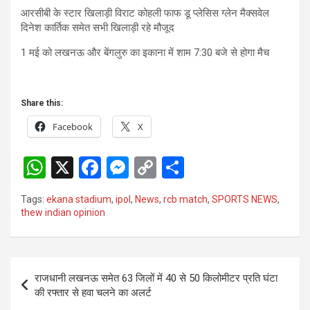
आरसीबी के स्टार खिलाड़ी विराट कोहली फाफ डू प्लेसिस ग्लेन मैक्सवेल
दिनेश कार्तिक समेत सभी खिलाड़ी रहे मौजूद
1 मई को लखनऊ और बेंगलुरु का इकाना में शाम 7:30 बजे से होगा मैच
Share this:
Facebook
X
W
X
F
M
C
S
h
a
es
o
h
Tags:
ekana stadium
,
ipol
,
News
,
rcb match
,
SPORTS NEWS
,
at
ce
se
py
ar
thew indian opinion
s
b
n
Li
e
A
o
g
n
Post
p
o
er
k
राजधानी लखनऊ समेत 63 जिलों में 40 से 50 किलोमीटर प्रति घंटा
navigation
की रफ्तार से हवा चलने का अलर्ट
p
k