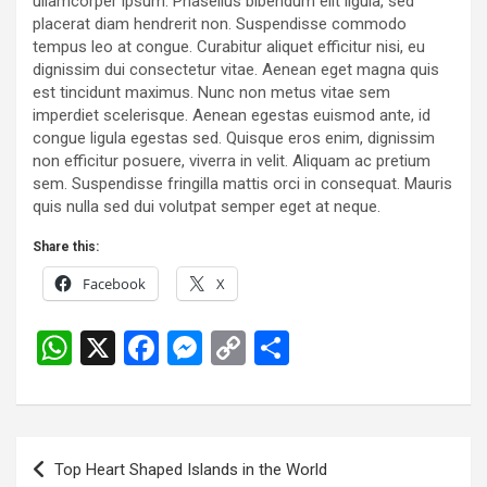
ullamcorper ipsum. Phasellus bibendum elit ligula, sed
placerat diam hendrerit non. Suspendisse commodo
tempus leo at congue. Curabitur aliquet efficitur nisi, eu
dignissim dui consectetur vitae. Aenean eget magna quis
est tincidunt maximus. Nunc non metus vitae sem
imperdiet scelerisque. Aenean egestas euismod ante, id
congue ligula egestas sed. Quisque eros enim, dignissim
non efficitur posuere, viverra in velit. Aliquam ac pretium
sem. Suspendisse fringilla mattis orci in consequat. Mauris
quis nulla sed dui volutpat semper eget at neque.
Share this:
Facebook
X
W
X
F
M
C
S
h
a
es
o
h
at
ce
se
py
ar
s
b
n
Li
e
Post
Top Heart Shaped Islands in the World