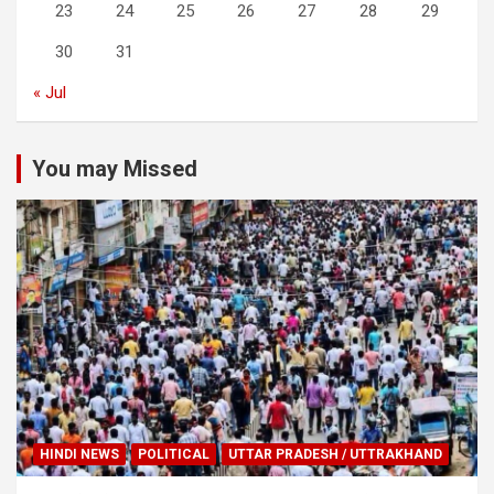
23
24
25
26
27
28
29
30
31
« Jul
You may Missed
HINDI NEWS
POLITICAL
UTTAR PRADESH / UTTRAKHAND