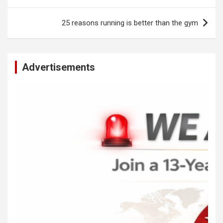
A
o
g
n
navigation
p
o
er
k
25 reasons running is better than the gym
p
k
Advertisements