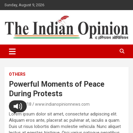
Skip
Sunday, August 9, 2026
to
content
www.indianopinionnews.com
Indian Opinion News
OTHERS
Powerful Moments of Peace
During Protests
19/11/2018
www.indianopinionnews.com
Lorem ipsum dolor sit amet, consectetur adipiscing elit.
Aliquam eros ante, placerat ac pulvinar at, iaculis a quam.
Duis ut risus lobortis diam molestie vehicula. Nunc aliquet
lectus at egestas tristique. Orci varius natoque penatibus