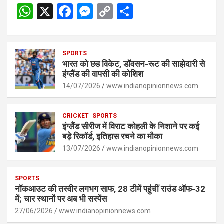
W
X
F
M
C
S
h
a
es
o
h
at
ce
se
py
ar
s
SPORTS
b
n
Li
e
भारत को छह विकेट, डॉवसन-रूट की साझेदारी से
A
o
g
n
इंग्लैंड की वापसी की कोशिश
p
14/07/2026
o
er
www.indianopinionnews.com
k
p
k
CRICKET
SPORTS
इंग्लैंड सीरीज में विराट कोहली के निशाने पर कई
बड़े रिकॉर्ड, इतिहास रचने का मौका
13/07/2026
www.indianopinionnews.com
SPORTS
नॉकआउट की तस्वीर लगभग साफ, 28 टीमें पहुंचीं राउंड ऑफ-32
में; चार स्थानों पर अब भी सस्पेंस
27/06/2026
www.indianopinionnews.com