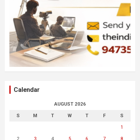
Calendar
AUGUST 2026
S
M
T
W
T
F
S
1
2
3
4
5
6
7
8