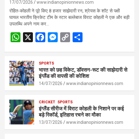
17/07/2026
www.indianopinionnews.com
रोहित-कोहली ने पूरे किए 8 हजार साझेदारी रन, श्रेयस के शॉट से पक्षी
घायल भारतीय क्रिकेट टीम के स्टार बल्लेबाज विराट कोहली ने एक और बड़ी
उपलब्धि अपने नाम कर…
W
X
F
M
C
S
h
a
es
o
h
at
ce
se
py
ar
s
SPORTS
b
n
Li
e
भारत को छह विकेट, डॉवसन-रूट की साझेदारी से
A
o
g
n
इंग्लैंड की वापसी की कोशिश
p
14/07/2026
o
er
www.indianopinionnews.com
k
p
k
CRICKET
SPORTS
इंग्लैंड सीरीज में विराट कोहली के निशाने पर कई
बड़े रिकॉर्ड, इतिहास रचने का मौका
13/07/2026
www.indianopinionnews.com