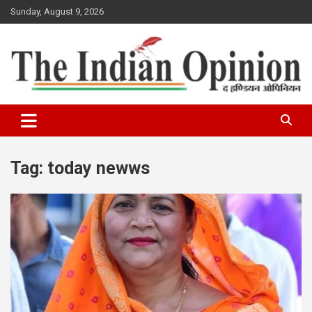
Skip
Sunday, August 9, 2026
to
content
www.indianopinionnews.com
Indian Opinion News
Tag:
today newws