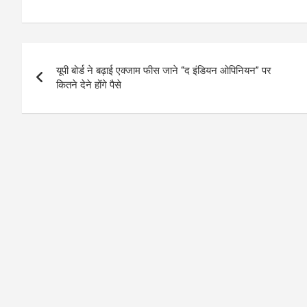
h
a
es
o
h
at
ce
se
py
ar
s
b
n
Li
e
Post
A
o
g
n
यूपी बोर्ड ने बढ़ाई एक्जाम फीस जाने “द इंडियन ओपिनियन” पर
navigation
p
o
er
k
कितने देने होंगे पैसे
p
k