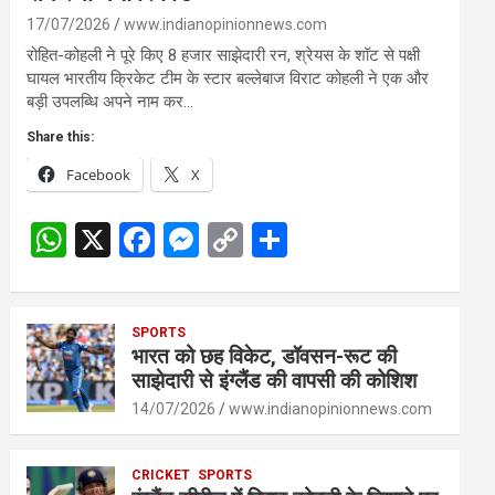
17/07/2026
www.indianopinionnews.com
रोहित-कोहली ने पूरे किए 8 हजार साझेदारी रन, श्रेयस के शॉट से पक्षी
घायल भारतीय क्रिकेट टीम के स्टार बल्लेबाज विराट कोहली ने एक और
बड़ी उपलब्धि अपने नाम कर…
Share this:
Facebook
X
W
X
F
M
C
S
h
a
es
o
h
at
ce
se
py
ar
s
SPORTS
b
n
Li
e
भारत को छह विकेट, डॉवसन-रूट की
A
o
g
n
साझेदारी से इंग्लैंड की वापसी की कोशिश
p
o
er
k
14/07/2026
www.indianopinionnews.com
p
k
CRICKET
SPORTS