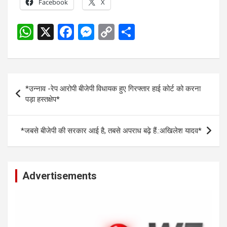
Facebook
X
W
X
F
M
C
S
h
a
es
o
h
at
ce
se
py
ar
s
b
n
Li
e
Post
*उन्नाव -रेप आरोपी बीजेपी विधायक हुए गिरफ्तार हाई कोर्ट को करना
A
o
g
n
navigation
पड़ा हस्तक्षेप*
p
o
er
k
p
k
*जबसे बीजेपी की सरकार आई है, तबसे अपराध बढ़े हैं.:अखिलेश यादव*
Advertisements