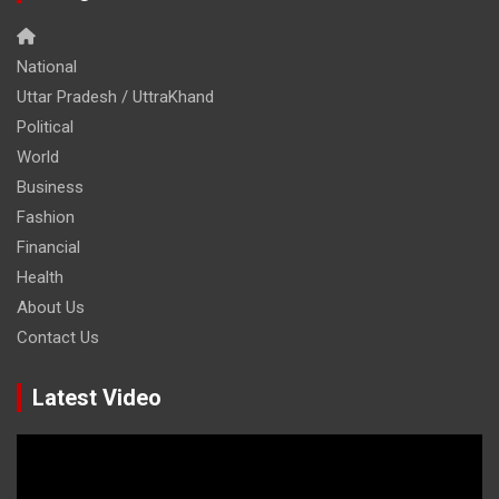
National
Uttar Pradesh / UttraKhand
Political
World
Business
Fashion
Financial
Health
About Us
Contact Us
Latest Video