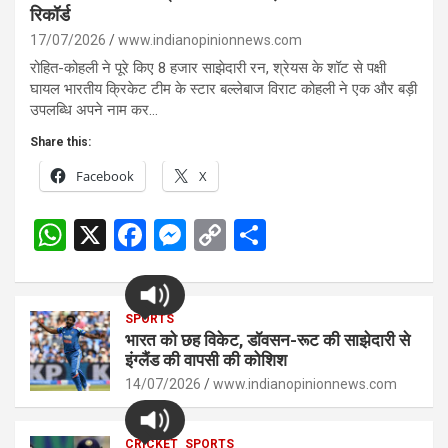
रिकॉर्ड
17/07/2026
www.indianopinionnews.com
रोहित-कोहली ने पूरे किए 8 हजार साझेदारी रन, श्रेयस के शॉट से पक्षी
घायल भारतीय क्रिकेट टीम के स्टार बल्लेबाज विराट कोहली ने एक और बड़ी
उपलब्धि अपने नाम कर…
Share this:
Facebook
X
W
X
F
M
C
S
h
a
es
o
h
at
ce
se
py
ar
s
SPORTS
b
n
Li
e
भारत को छह विकेट, डॉवसन-रूट की साझेदारी से
A
o
g
n
इंग्लैंड की वापसी की कोशिश
p
14/07/2026
o
er
www.indianopinionnews.com
k
p
k
CRICKET
SPORTS