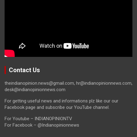
Contact Us
theindianopinion.news@gmail.com, hr@indianopinionnews.com,
desk@indianopinionnews.com
For getting useful news and informations plz like our our
Facebook page and subscribe our YouTube channel.
For Youtube – INDIANOPINIONTV
For Facebook – @Indianopinionnews