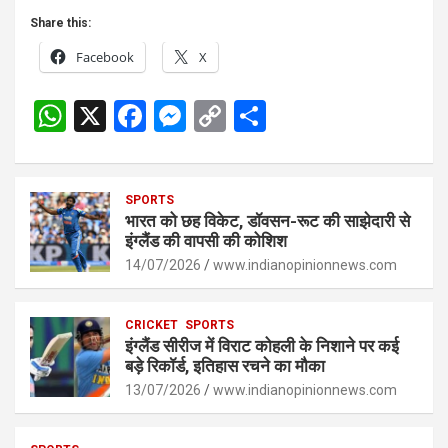
Share this:
Facebook
X
W
X
F
M
C
S
h
a
es
o
h
at
ce
se
py
ar
s
SPORTS
b
n
Li
e
भारत को छह विकेट, डॉवसन-रूट की साझेदारी से
A
o
g
n
इंग्लैंड की वापसी की कोशिश
p
14/07/2026
o
er
www.indianopinionnews.com
k
p
k
CRICKET
SPORTS
इंग्लैंड सीरीज में विराट कोहली के निशाने पर कई
बड़े रिकॉर्ड, इतिहास रचने का मौका
13/07/2026
www.indianopinionnews.com