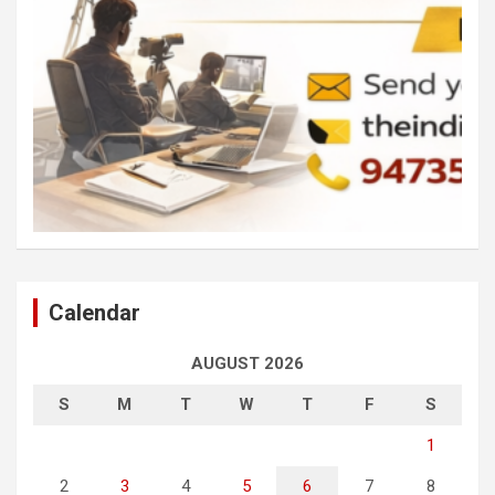
Calendar
AUGUST 2026
S
M
T
W
T
F
S
1
2
3
4
5
6
7
8