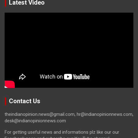
Latest Video
Contact Us
theindianopinion.news@gmail.com, hr@indianopinionnews.com,
desk@indianopinionnews.com
For getting useful news and informations plz like our our