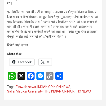
था।
प्रगतिशील समाजवादी पार्टी के राष्ट्रीय अध्यक्ष एवं क्षेत्रीय विधायक शिवपाल
सिंह यादव ने विश्वविद्यालय के कुलाधिपति एवं मुख्यमंत्री योगी आदित्यनाथ को
पत्र लिखकर विश्वविद्यालय में खराब पड़े ऑक्सीजन प्लांट को ठीक कराने की
मांग की थी। साथ ही इसकी मरम्मत में लापरवाही करने वाले अधिकारी व
कर्मचारियों के खिलाफ कार्रवाई करने को कहा था। प्लांट शुरू होगा तो इटावा
मैनपुरी सहित कई जनपदों को ऑक्सीजन मिलेगी।
रिपोर्ट ब्यूरो इटावा
Share this:
Facebook
X
W
X
F
M
C
S
h
a
es
o
h
Tags:
Etawah news
,
INDIAN OPINION NEWS
,
at
ce
se
py
ar
Safai Medical University
,
THE INDIAN OPINION
,
TIO NEWS
s
b
n
Li
e