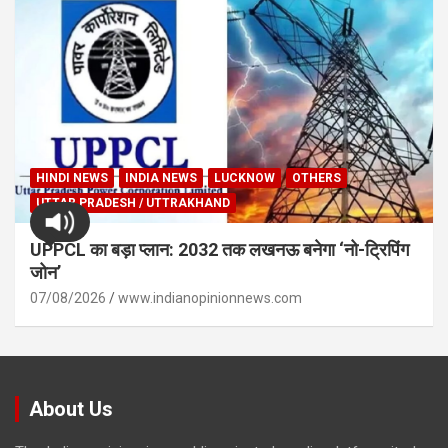
HINDI NEWS
INDIA NEWS
LUCKNOW
OTHERS
UTTAR PRADESH / UTTRAKHAND
UPPCL का बड़ा प्लान: 2032 तक लखनऊ बनेगा ‘नो-ट्रिपिंग
जोन’
07/08/2026
www.indianopinionnews.com
About Us