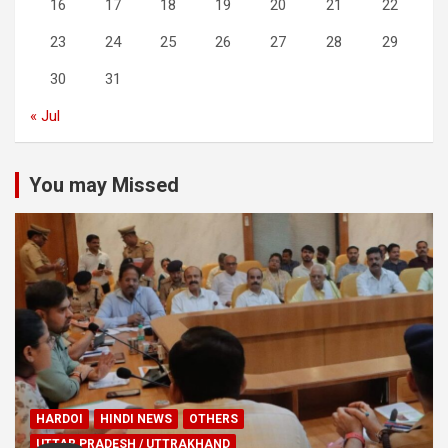
16
17
18
19
20
21
22
23
24
25
26
27
28
29
30
31
« Jul
You may Missed
HARDOI
HINDI NEWS
OTHERS
UTTAR PRADESH / UTTRAKHAND