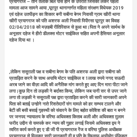
प्रयागराज – तीन तलाक बिल पास होने के उपरांत जिसको लेकर पहला
मामला आज सामने आया ,घूरपुर थानान्तर्गत महिला संरक्षण विधेयक 2019
एवं दहेज उतपीड़न का शिकार बनी सबीना बेगम निवासी ग्राम खीरी थाना
खीरी प्रयागराज को पति अशरफ अली निवासी पिपीरसा घूरपुर का विवाह
02/04/2018 को मज़हबी रीतिरिवाज से हुआ था।पिता ने अपने सार्मथ के
अनूसार दहेज मे हीरो डीलक्स मोटर साईकिल सहित अपनी हैसियत अनूसार
दहेज दिया था ।
,लेकिन ससुराली पक्ष व सबीना बेगम के पति अशरफ अली द्वारा सबीना को
प्रताड़ित करने के साथ अपाचि मोटर साईकिल व 1लाख रुपये नगद सऊदी
अरब जाने का वीज़ा आदि की अनैतिक मांग करते हुए आए दिन मारा पीटा जाने
लगा।कुछ दिन तो लड़की ने बर्दाश्त किया, लेकिन जब पानी सर से उपर जाने
लगा तो लड़की ने ससुराली पक्ष द्वारा प्रताड़ित करने की सारी जानकारी अपने
पिता को बताई उन्होने नाते रिशतेदारों संग मामले को हर सम्भव टालने और
बेटी की बसी बसाई गृहस्थी को संवारने के लिए बहोत कोशिश की बात न बनने
पर जनपद न्यायालय के वरिष्ठ अधिवक्ता किताब अली और अधिवक्ता ग़ुलाम
फरीद उद्दीन से समपर्क कर न्याय की गुहार लगाई जिसमे अधिवक्ता द्वय ने
त्वरित कार्य करते हुए ए डी जी पी प्रयागराज रेंज व वरिष्ठ पुलिस अधीक्षक
प्रयागराज से मिलकर सारी जानकारी दी व पति के खिलाफ अभीयोग पंजिकृत