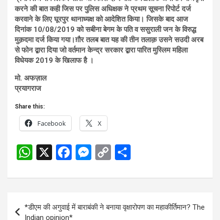
करने की बात कही जिस पर पुलिस अधिक्षक ने प्रथम सूचना रिपोर्ट दर्ज
करवाने के लिए घूरपुर थानाध्यक्ष को आदेशित किया। जिसके बाद आज
दिनांक 10/08/2019 को सबीना बेगम के पति व ससुराली जन के विरुद्ध
मुक़दमा दर्ज किया गया।ग़ौर तलब बात यह की तीन तलाक़ उसने सउदी अरब
से फोन द्बारा दिया जो वर्तमान केन्द्र सरकार द्बारा पारित मुस्लिम महिला
विधेयक 2019 के खिलाफ है ।
मो. अफज़ाल
प्रयागराज
Share this:
Facebook
X
W
X
F
M
C
S
h
a
es
o
h
at
ce
se
py
ar
s
b
n
Li
e
Post
*डीएम की अगुवाई में बाराबंकी ने बनाया वृक्षारोपण का महाकीर्तिमान? The
A
o
g
n
navigation
Indian opinion*