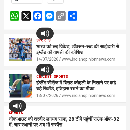
W
X
F
M
C
S
h
a
es
o
h
at
ce
se
py
ar
s
SPORTS
b
n
Li
e
भारत को छह विकेट, डॉवसन-रूट की साझेदारी से
A
o
g
n
इंग्लैंड की वापसी की कोशिश
p
14/07/2026
o
er
www.indianopinionnews.com
k
p
k
CRICKET
SPORTS
इंग्लैंड सीरीज में विराट कोहली के निशाने पर कई
बड़े रिकॉर्ड, इतिहास रचने का मौका
13/07/2026
www.indianopinionnews.com
SPORTS
नॉकआउट की तस्वीर लगभग साफ, 28 टीमें पहुंचीं राउंड ऑफ-32
में; चार स्थानों पर अब भी सस्पेंस