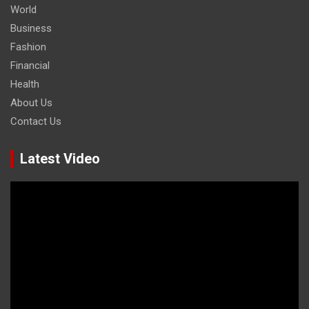
World
Business
Fashion
Financial
Health
About Us
Contact Us
Latest Video