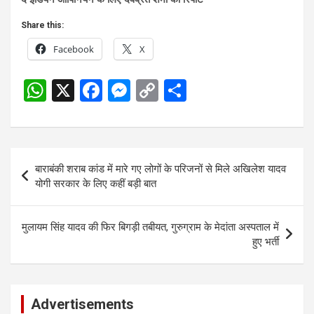
Share this:
Facebook
X
W
X
F
M
C
S
h
a
es
o
h
at
ce
se
py
ar
s
b
n
Li
e
Post
बाराबंकी शराब कांड में मारे गए लोगों के परिजनों से मिले अखिलेश यादव
A
o
g
n
navigation
योगी सरकार के लिए कहीं बड़ी बात
p
o
er
k
p
k
मुलायम सिंह यादव की फिर बिगड़ी तबीयत, गुरुग्राम के मेदांता अस्पताल में
हुए भर्ती
Advertisements