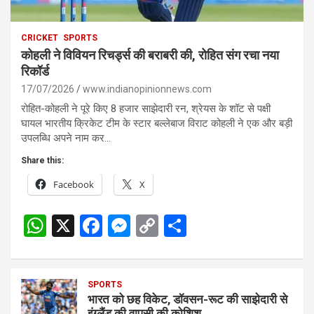
CRICKET
SPORTS
कोहली ने विवियन रिचर्ड्स की बराबरी की, रोहित संग रचा नया
रिकॉर्ड
17/07/2026
www.indianopinionnews.com
रोहित-कोहली ने पूरे किए 8 हजार साझेदारी रन, श्रेयस के शॉट से पक्षी
घायल भारतीय क्रिकेट टीम के स्टार बल्लेबाज विराट कोहली ने एक और बड़ी
उपलब्धि अपने नाम कर…
Share this:
Facebook
X
W
X
F
M
C
S
h
a
es
o
h
at
ce
se
py
ar
s
SPORTS
b
n
Li
e
भारत को छह विकेट, डॉवसन-रूट की साझेदारी से
इंग्लैंड की वापसी की कोशिश