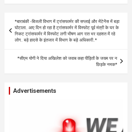
at
ce
se
py
ar
s
b
n
Li
e
Post
*बाराबंकी -बिजली विभाग में ट्रांसफार्मर की सप्लाई और मेंटेनेंस में बड़ा
A
o
g
n
navigation
घोटाला.. आए दिन हो रहा है ट्रांसफार्मर में विस्फोट पूर्व मंत्री के घर के
p
o
er
k
निकट ट्रांसफार्मर में विस्फोट लगी भीषण आग रात भर दहशत में रहे
लोग.. बड़े हादसे के इंतजार में विभाग के बड़े अधिकारी..*
p
k
*सीएम योगी ने दिया अखिलेश को जवाब कहा पीड़ितों के जख्म पर न
छिड़के नमक*
Advertisements