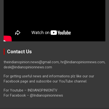
Contact Us
theindianopinion.news@gmail.com, hr@indianopinionnews.com,
desk@indianopinionnews.com
For getting useful news and informations plz like our our
Facebook page and subscribe our YouTube channel.
For Youtube – INDIANOPINIONTV
For Facebook – @Indianopinionnews