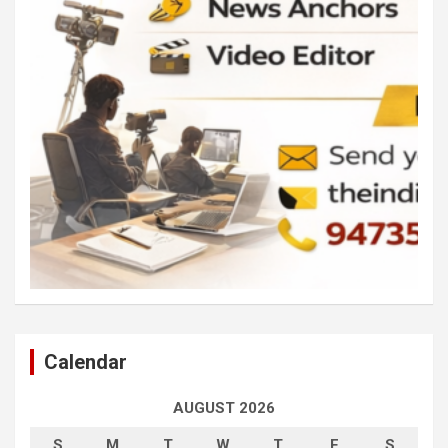
Calendar
AUGUST 2026
S
M
T
W
T
F
S