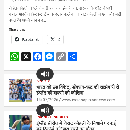
17/07/2026
www.indianopinionnews.com
रोहित-कोहली ने पूरे किए 8 हजार साझेदारी रन, श्रेयस के शॉट से पक्षी
घायल भारतीय क्रिकेट टीम के स्टार बल्लेबाज विराट कोहली ने एक और बड़ी
उपलब्धि अपने नाम कर…
Share this:
Facebook
X
W
X
F
M
C
S
h
a
es
o
h
at
ce
se
py
ar
s
SPORTS
b
n
Li
e
भारत को छह विकेट, डॉवसन-रूट की साझेदारी से
A
o
g
n
इंग्लैंड की वापसी की कोशिश
p
14/07/2026
o
er
www.indianopinionnews.com
k
p
k
CRICKET
SPORTS
इंग्लैंड सीरीज में विराट कोहली के निशाने पर कई
बड़े रिकॉर्ड, इतिहास रचने का मौका