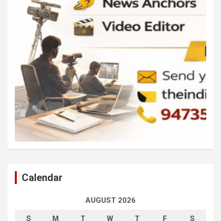
Calendar
AUGUST 2026
S
M
T
W
T
F
S