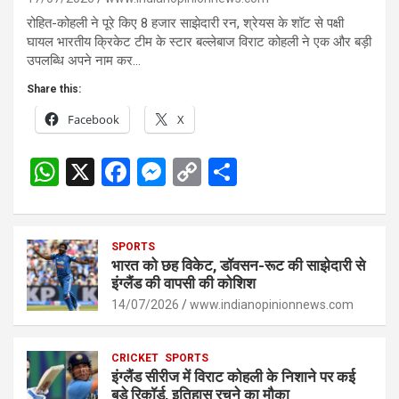
रोहित-कोहली ने पूरे किए 8 हजार साझेदारी रन, श्रेयस के शॉट से पक्षी
घायल भारतीय क्रिकेट टीम के स्टार बल्लेबाज विराट कोहली ने एक और बड़ी
उपलब्धि अपने नाम कर…
Share this:
Facebook
X
W
X
F
M
C
S
h
a
es
o
h
at
ce
se
py
ar
s
SPORTS
b
n
Li
e
भारत को छह विकेट, डॉवसन-रूट की साझेदारी से
A
o
g
n
इंग्लैंड की वापसी की कोशिश
p
14/07/2026
o
er
www.indianopinionnews.com
k
p
k
CRICKET
SPORTS
इंग्लैंड सीरीज में विराट कोहली के निशाने पर कई
बड़े रिकॉर्ड, इतिहास रचने का मौका