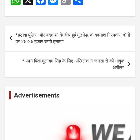
W
X
F
M
C
S
h
a
es
o
h
at
ce
se
py
ar
s
b
n
Li
e
Post
*इटावा पुलिस और बदमाशो के बीच हुई मुठभेड़, दो बदमाश गिरफ्तार, दोनो
A
o
g
n
navigation
पर 25-25 हजार रुपये इनाम*
p
o
er
k
p
k
*अपने पिता मुलायम सिंह के लिए अखिलेश ने जनता से की भावुक
अपील*
Advertisements