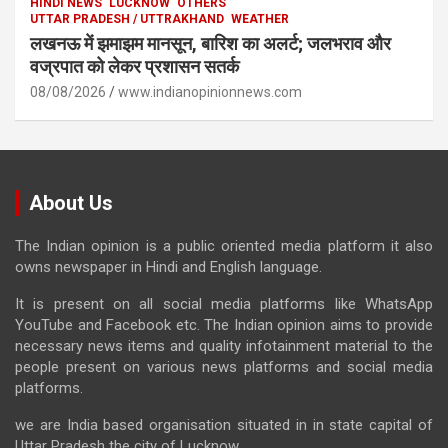
HINDI NEWS
LUCKNOW
OTHERS
UTTAR PRADESH / UTTRAKHAND
WEATHER
लखनऊ में झमाझम मानसून, बारिश का अलर्ट; जलभराव और
वज्रपात को लेकर प्रशासन सतर्क
08/08/2026
www.indianopinionnews.com
About Us
The Indian opinion is a public oriented media platform it also
owns newspaper in Hindi and English language.
It is present on all social media platforms like WhatsApp
YouTube and Facebook etc. The Indian opinion aims to provide
necessary news items and quality infotainment material to the
people present on various news platforms and social media
platforms.
we are India based organisation situated in in state capital of
Uttar Pradesh the city of Lucknow