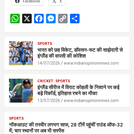
Facebook
X
W
X
F
M
C
S
h
a
es
o
h
at
ce
se
py
ar
s
SPORTS
b
n
Li
e
भारत को छह विकेट, डॉवसन-रूट की साझेदारी से
A
o
g
n
इंग्लैंड की वापसी की कोशिश
p
14/07/2026
o
er
www.indianopinionnews.com
k
p
k
CRICKET
SPORTS
इंग्लैंड सीरीज में विराट कोहली के निशाने पर कई
बड़े रिकॉर्ड, इतिहास रचने का मौका
13/07/2026
www.indianopinionnews.com
SPORTS
नॉकआउट की तस्वीर लगभग साफ, 28 टीमें पहुंचीं राउंड ऑफ-32
में; चार स्थानों पर अब भी सस्पेंस