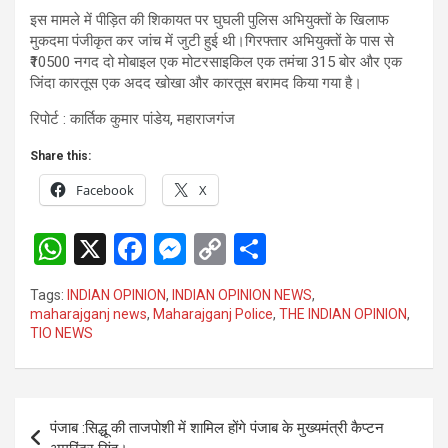
इस मामले में पीड़ित की शिकायत पर घुघली पुलिस अभियुक्तों के खिलाफ
मुकदमा पंजीकृत कर जांच में जुटी हुई थी।गिरफ्तार अभियुक्तों के पास से
₹10500 नगद दो मोबाइल एक मोटरसाइकिल एक तमंचा 315 बोर और एक
जिंदा कारतूस एक अदद खोखा और कारतूस बरामद किया गया है।
रिपोर्ट : कार्तिक कुमार पांडेय, महाराजगंज
Share this:
Facebook
X
W
X
F
M
C
S
h
a
es
o
h
Tags:
INDIAN OPINION
,
INDIAN OPINION NEWS
,
at
ce
se
py
ar
maharajganj news
,
Maharajganj Police
,
THE INDIAN OPINION
,
TIO NEWS
s
b
n
Li
e
A
o
g
n
p
o
er
k
Post
पंजाब :सिद्धू की ताजपोशी में शामिल होंगे पंजाब के मुख्यमंत्री कैप्टन
p
k
navigation